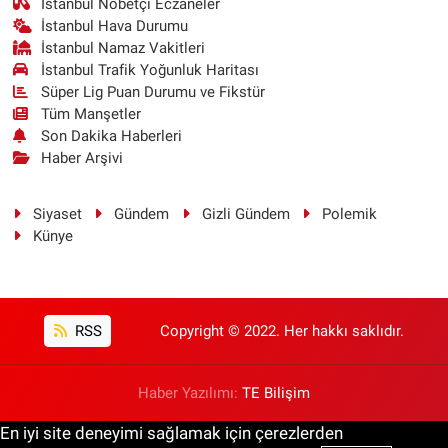
İstanbul Nöbetçi Eczaneler
İstanbul Hava Durumu
İstanbul Namaz Vakitleri
İstanbul Trafik Yoğunluk Haritası
Süper Lig Puan Durumu ve Fikstür
Tüm Manşetler
Son Dakika Haberleri
Haber Arşivi
Siyaset
Gündem
Gizli Gündem
Polemik
Künye
RSS
Copyright © 2022. Her hakkı saklıdır.
Haber Yazılımı:
TE Bilişim
En iyi site deneyimi sağlamak için çerezlerden