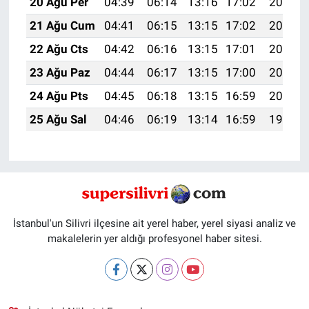
20 Ağu Per
04:39
06:14
13:16
17:02
20:07
21 Ağu Cum
04:41
06:15
13:15
17:02
20:05
22 Ağu Cts
04:42
06:16
13:15
17:01
20:04
23 Ağu Paz
04:44
06:17
13:15
17:00
20:02
24 Ağu Pts
04:45
06:18
13:15
16:59
20:01
25 Ağu Sal
04:46
06:19
13:14
16:59
19:59
İstanbul'un Silivri ilçesine ait yerel haber, yerel siyasi analiz ve
makalelerin yer aldığı profesyonel haber sitesi.