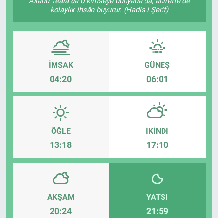
Allâhü Teâlâ da o kimseye dünyada da, âhirette de
kolaylık ihsân buyurur. (Hadis-i Şerif)
İMSAK
GÜNEŞ
04:20
06:01
ÖĞLE
İKINDI
13:18
17:10
AKŞAM
YATSI
20:24
21:59