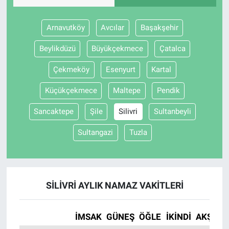
Arnavutköy
Avcılar
Başakşehir
Beylikdüzü
Büyükçekmece
Çatalca
Çekmeköy
Esenyurt
Kartal
Küçükçekmece
Maltepe
Pendik
Sancaktepe
Şile
Silivri
Sultanbeyli
Sultangazi
Tuzla
SILIVRI AYLIK NAMAZ VAKITLERI
İMSAK
GÜNEŞ
ÖĞLE
İKINDI
AKŞAM