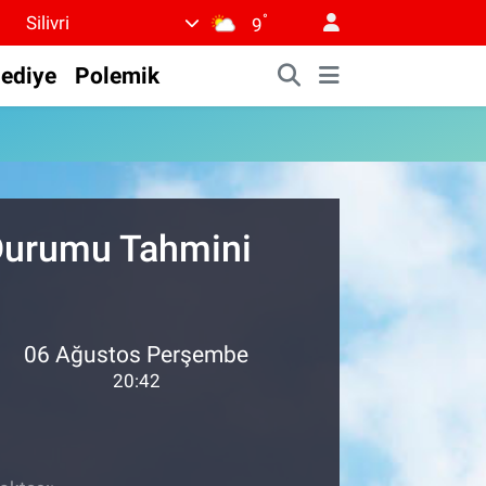
°
Silivri
9
lediye
Polemik
 Durumu Tahmini
06 Ağustos Perşembe
20:42