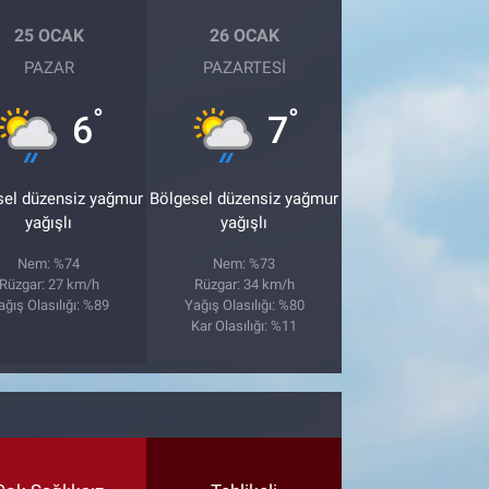
25 OCAK
26 OCAK
PAZAR
PAZARTESI
°
°
6
7
sel düzensiz yağmur
Bölgesel düzensiz yağmur
yağışlı
yağışlı
Nem: %74
Nem: %73
Rüzgar: 27 km/h
Rüzgar: 34 km/h
ağış Olasılığı: %89
Yağış Olasılığı: %80
Kar Olasılığı: %11