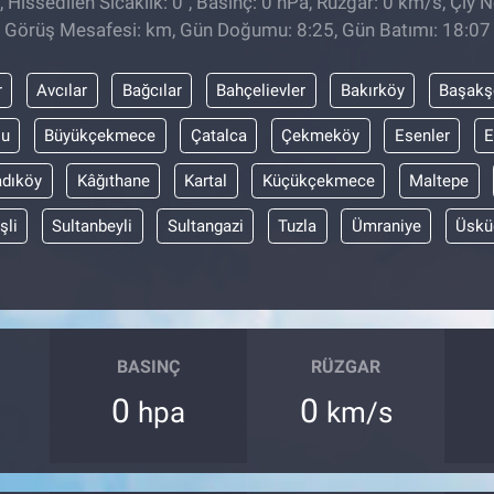
 Hissedilen Sıcaklık: 0
, Basınç: 0 hPa, Rüzgar: 0 km/s, Çiy No
Görüş Mesafesi: km, Gün Doğumu: 8:25, Gün Batımı: 18:07
r
Avcılar
Bağcılar
Bahçelievler
Bakırköy
Başakş
lu
Büyükçekmece
Çatalca
Çekmeköy
Esenler
E
adıköy
Kâğıthane
Kartal
Küçükçekmece
Maltepe
şli
Sultanbeyli
Sultangazi
Tuzla
Ümraniye
Üskü
BASINÇ
RÜZGAR
0
0
hpa
km/s