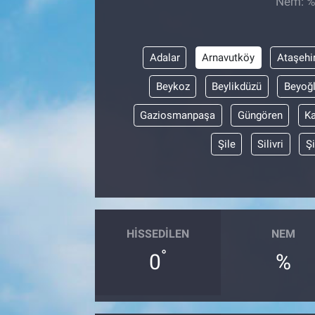
Nem: %,
Adalar
Arnavutköy
Ataşehi
Beykoz
Beylikdüzü
Beyoğ
Gaziosmanpaşa
Güngören
K
Şile
Silivri
Şi
HISSEDILEN
NEM
°
0
%