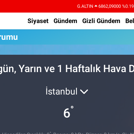
G.ALTIN
6862,09000
%0.19
BİST100
14.598,00
%0
Siyaset
Gündem
Gizli Gündem
Be
BITCOIN
79.591,74
%-1.82
urumu
DOLAR
45,43620
%0.02
EURO
53,38690
%0.19
STERLİN
61,60380
%0.18
ün, Yarın ve 1 Haftalık Hava
İstanbul
°
6
°