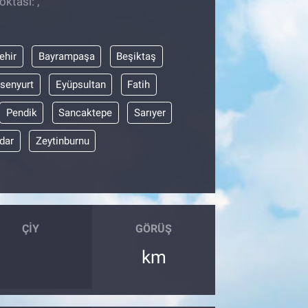
ktası: ,
ehir
Bayrampaşa
Beşiktaş
senyurt
Eyüpsultan
Fatih
Pendik
Sancaktepe
Sarıyer
dar
Zeytinburnu
ÇIY
GÖRÜŞ
km