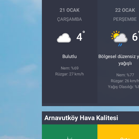
21 OCAK
22 OCAK
ÇARŞAMBA
PERŞEMBE
°
4
6
Bulutlu
Bölgesel düzensiz 
yağışlı
Nem: %69
Rüzgar: 27 km/h
Nem: %77
Rüzgar: 26 km/
Yağış Olasılığı: %
Arnavutköy Hava Kalitesi