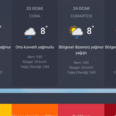
23 OCAK
24 OCAK
CUMA
CUMARTESI
°
°
°
8
8
yağmur
Orta kuvvetli yağmurlu
Bölgesel düzensiz yağmur
Bölge
yağışlı
Nem: %80
Rüzgar: 25 km/h
Nem: %83
Yağış Olasılığı: %84
h
Rüzgar: 24 km/h
87
Yağış Olasılığı: %89
Y