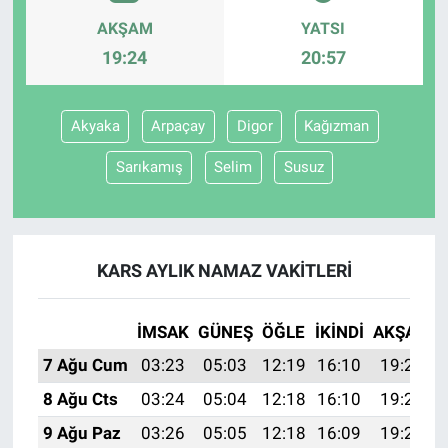
AKŞAM
YATSI
19:24
20:57
Akyaka
Arpaçay
Digor
Kağızman
Sarıkamış
Selim
Susuz
KARS AYLIK NAMAZ VAKITLERI
İMSAK
GÜNEŞ
ÖĞLE
İKINDI
AKŞAM
7 Ağu Cum
03:23
05:03
12:19
16:10
19:24
8 Ağu Cts
03:24
05:04
12:18
16:10
19:23
9 Ağu Paz
03:26
05:05
12:18
16:09
19:22