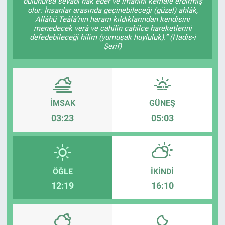
bulunursa sevâbı hak eder ve imanını kemâle erdirmiş
olur: İnsanlar arasında geçinebileceği (güzel) ahlâk,
Allâhü Teâlâ’nın haram kıldıklarından kendisini
menedecek verâ ve cahilin cahilce hareketlerini
defedebileceği hilim (yumuşak huyluluk).” (Hadis-i
Şerif)
İMSAK
GÜNEŞ
03:23
05:03
ÖĞLE
İKINDI
12:19
16:10