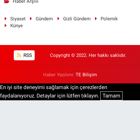
Haber Arşivi
Siyaset
Gündem
Gizli Gündem
Polemik
Künye
RSS
Copyright © 2022. Her hakkı saklıdır.
Haber Yazılımı:
TE Bilişim
En iyi site deneyimi sağlamak için çerezlerden
faydalanıyoruz. Detaylar için lütfen tıklayın.
Tamam