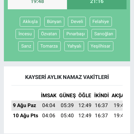
19:48
21:16
Akkışla
Bünyan
Develi
Felahiye
İncesu
Özvatan
Pınarbaşı
Sarıoğlan
Sarız
Tomarza
Yahyalı
Yeşilhisar
KAYSERI AYLIK NAMAZ VAKITLERI
İMSAK
GÜNEŞ
ÖĞLE
İKINDI
AKŞAM
9 Ağu Paz
04:04
05:39
12:49
16:37
19:48
10 Ağu Pts
04:06
05:40
12:49
16:37
19:47