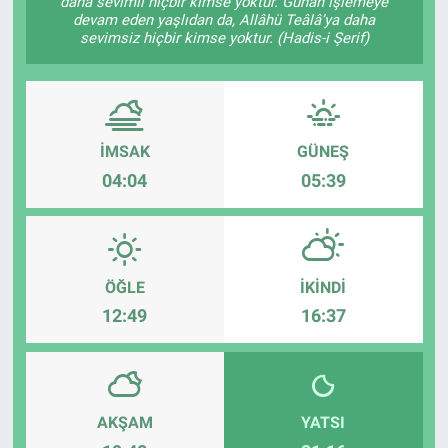
daha sevimli hiçbir kimse yoktur. Günah işlemeye
devam eden yaşlıdan da, Allâhü Teâlâ’ya daha
sevimsiz hiçbir kimse yoktur. (Hadis-i Şerif)
İMSAK
GÜNEŞ
04:04
05:39
ÖĞLE
İKINDI
12:49
16:37
AKŞAM
YATSI