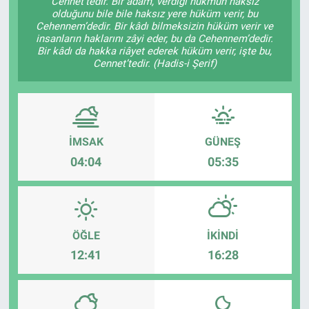
Cennet’tedir. Bir adam, verdiği hükmün haksız
olduğunu bile bile haksız yere hüküm verir, bu
Cehennem’dedir. Bir kâdı bilmeksizin hüküm verir ve
insanların haklarını zâyi eder, bu da Cehennem’dedir.
Bir kâdı da hakka riâyet ederek hüküm verir, işte bu,
Cennet’tedir. (Hadis-i Şerif)
İMSAK
GÜNEŞ
04:04
05:35
ÖĞLE
İKINDI
12:41
16:28