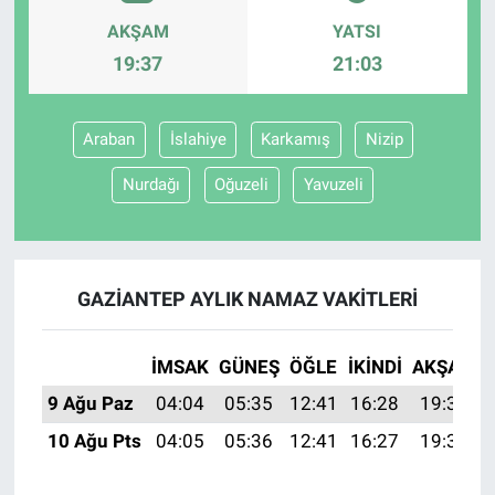
AKŞAM
YATSI
19:37
21:03
Araban
İslahiye
Karkamış
Nizip
Nurdağı
Oğuzeli
Yavuzeli
GAZIANTEP AYLIK NAMAZ VAKITLERI
İMSAK
GÜNEŞ
ÖĞLE
İKINDI
AKŞAM
9 Ağu Paz
04:04
05:35
12:41
16:28
19:37
10 Ağu Pts
04:05
05:36
12:41
16:27
19:36