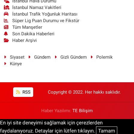
İstanbul Hava Durumu
İstanbul Namaz Vakitleri
İstanbul Trafik Yoğunluk Haritası
Süper Lig Puan Durumu ve Fikstür
Tüm Manşetler
Son Dakika Haberleri
Haber Arşivi
Siyaset
Gündem
Gizli Gündem
Polemik
Künye
RSS
Copyright © 2022. Her hakkı saklıdır.
Haber Yazılımı:
TE Bilişim
En iyi site deneyimi sağlamak için çerezlerden
faydalanıyoruz. Detaylar için lütfen tıklayın.
Tamam