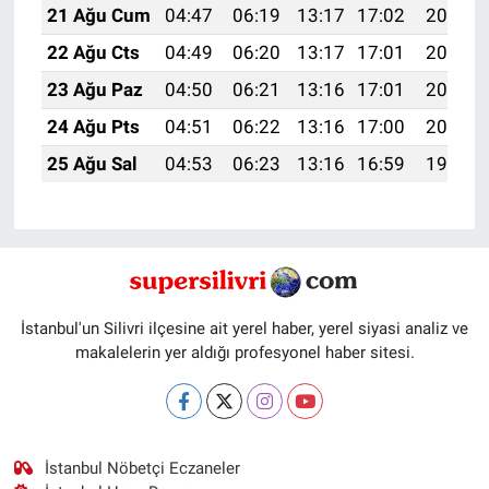
21 Ağu Cum
04:47
06:19
13:17
17:02
20:04
22 Ağu Cts
04:49
06:20
13:17
17:01
20:03
23 Ağu Paz
04:50
06:21
13:16
17:01
20:02
24 Ağu Pts
04:51
06:22
13:16
17:00
20:00
25 Ağu Sal
04:53
06:23
13:16
16:59
19:59
İstanbul'un Silivri ilçesine ait yerel haber, yerel siyasi analiz ve
makalelerin yer aldığı profesyonel haber sitesi.
İstanbul Nöbetçi Eczaneler