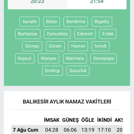
20:23
21:54
Ayvalık
Balya
Bandırma
Bigadiç
Burhaniye
Dursunbey
Edremit
Erdek
Gömeç
Gönen
Havran
İvrindi
Kepsut
Manyas
Marmara
Savaştepe
Sındırgı
Susurluk
BALIKESIR AYLIK NAMAZ VAKITLERI
İMSAK
GÜNEŞ
ÖĞLE
İKINDI
AKŞAM
7 Ağu Cum
04:28
06:06
13:19
17:10
20:23