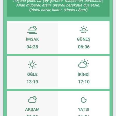
hoşuna giden bir şey görürse "mâşâallah, bârekallâh,
Allah mübarek etsin" diyerek bereketle dua etsin.
Çünkü nazar, haktır. (Hadis-i Şerif)
İMSAK
GÜNEŞ
04:28
06:06
ÖĞLE
İKINDI
13:19
17:10
AKŞAM
YATSI