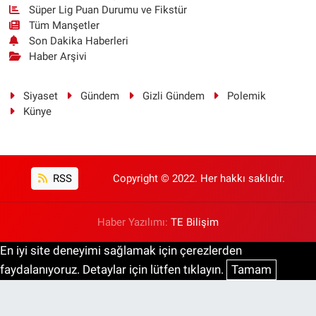
Süper Lig Puan Durumu ve Fikstür
Tüm Manşetler
Son Dakika Haberleri
Haber Arşivi
Siyaset
Gündem
Gizli Gündem
Polemik
Künye
RSS
Copyright © 2022. Her hakkı saklıdır.
Haber Yazılımı:
TE Bilişim
En iyi site deneyimi sağlamak için çerezlerden
faydalanıyoruz. Detaylar için lütfen tıklayın.
Tamam