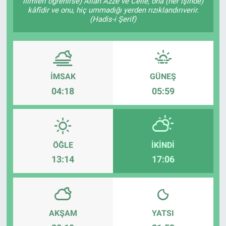
ilimleri öğrenirse) Allah Azze ve Celle, ona (her işinde)
kâfîdir ve onu, hiç ummadığı yerden rızıklandırıverir.
(Hadis-i Şerif)
İMSAK
GÜNEŞ
04:18
05:59
ÖĞLE
İKINDI
13:14
17:06
AKŞAM
YATSI