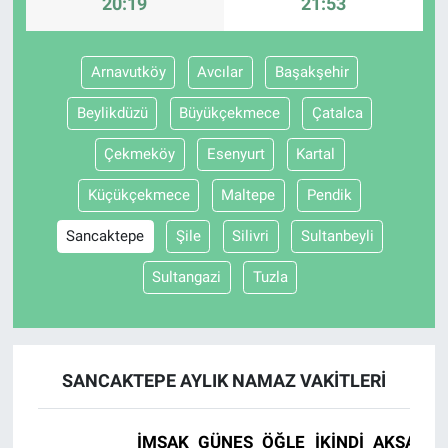
20:19
21:53
Arnavutköy
Avcılar
Başakşehir
Beylikdüzü
Büyükçekmece
Çatalca
Çekmeköy
Esenyurt
Kartal
Küçükçekmece
Maltepe
Pendik
Sancaktepe
Şile
Silivri
Sultanbeyli
Sultangazi
Tuzla
SANCAKTEPE AYLIK NAMAZ VAKITLERI
İMSAK
GÜNEŞ
ÖĞLE
İKINDI
AKŞAM