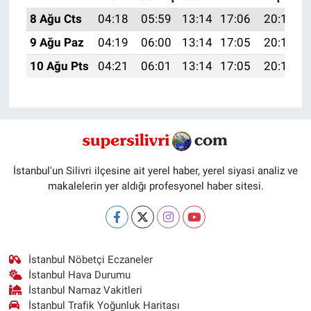
8 Ağu Cts
04:18
05:59
13:14
17:06
20:19
9 Ağu Paz
04:19
06:00
13:14
17:05
20:18
10 Ağu Pts
04:21
06:01
13:14
17:05
20:17
İstanbul'un Silivri ilçesine ait yerel haber, yerel siyasi analiz ve
makalelerin yer aldığı profesyonel haber sitesi.
İstanbul Nöbetçi Eczaneler
İstanbul Hava Durumu
İstanbul Namaz Vakitleri
İstanbul Trafik Yoğunluk Haritası