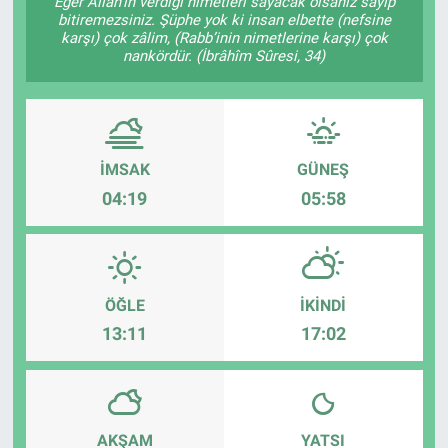
Eğer Allâh’ın verdiği nimetleri sayacak olsanız sayıp
bitiremezsiniz. Şüphe yok ki insan elbette (nefsine
karşı) çok zâlim, (Rabb’inin nimetlerine karşı) çok
nankördür. (İbrâhîm Sûresi, 34)
İMSAK
GÜNEŞ
04:19
05:58
ÖĞLE
İKINDI
13:11
17:02
AKŞAM
YATSI