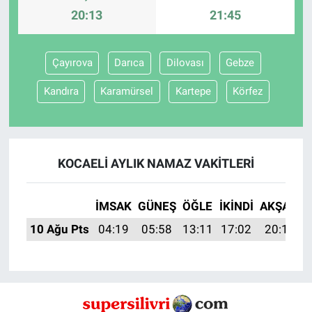
20:13
21:45
Çayırova
Darıca
Dilovası
Gebze
Kandıra
Karamürsel
Kartepe
Körfez
KOCAELI AYLIK NAMAZ VAKITLERI
İMSAK
GÜNEŞ
ÖĞLE
İKINDI
AKŞAM
10 Ağu Pts
04:19
05:58
13:11
17:02
20:13