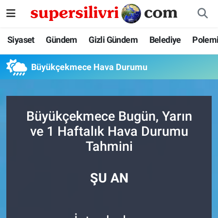
Siyaset
İstanbul Nöbetçi Eczaneler
Siyaset
Gündem
Gizli Gündem
Belediye
Polem
Gündem
İstanbul Hava Durumu
Büyükçekmece Hava Durumu
Gizli Gündem
İstanbul Namaz Vakitleri
Belediye
İstanbul Trafik Yoğunluk Haritası
Büyükçekmece Bugün, Yarın
ve 1 Haftalık Hava Durumu
Polemik
Süper Lig Puan Durumu ve Fikstür
Tahmini
Tüm Manşetler
ŞU AN
Son Dakika Haberleri
Haber Arşivi