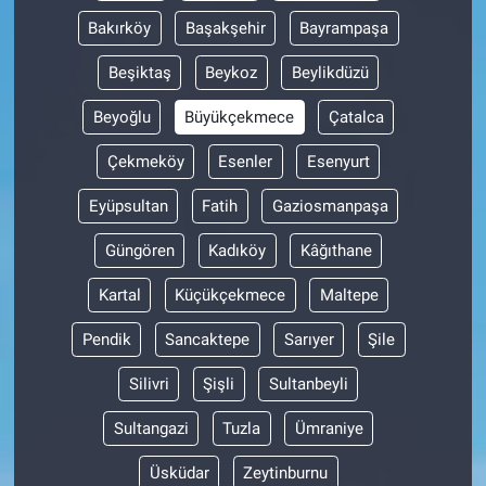
Bakırköy
Başakşehir
Bayrampaşa
Beşiktaş
Beykoz
Beylikdüzü
Beyoğlu
Büyükçekmece
Çatalca
Çekmeköy
Esenler
Esenyurt
Eyüpsultan
Fatih
Gaziosmanpaşa
Güngören
Kadıköy
Kâğıthane
Kartal
Küçükçekmece
Maltepe
Pendik
Sancaktepe
Sarıyer
Şile
Silivri
Şişli
Sultanbeyli
Sultangazi
Tuzla
Ümraniye
Üsküdar
Zeytinburnu