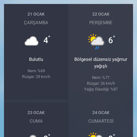
21 OCAK
22 OCAK
ÇARŞAMBA
PERŞEMBE
°
°
4
6
Bulutlu
Bölgesel düzensiz yağmur
yağışlı
Nem: %69
Rüzgar: 28 km/h
Nem: %77
Rüzgar: 26 km/h
Yağış Olasılığı: %87
23 OCAK
24 OCAK
CUMA
CUMARTESI
°
°