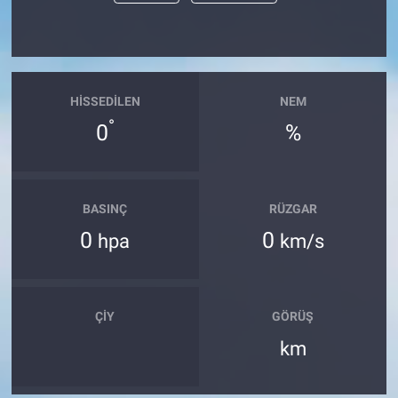
HISSEDILEN
NEM
°
0
%
BASINÇ
RÜZGAR
0
0
hpa
km/s
ÇIY
GÖRÜŞ
km