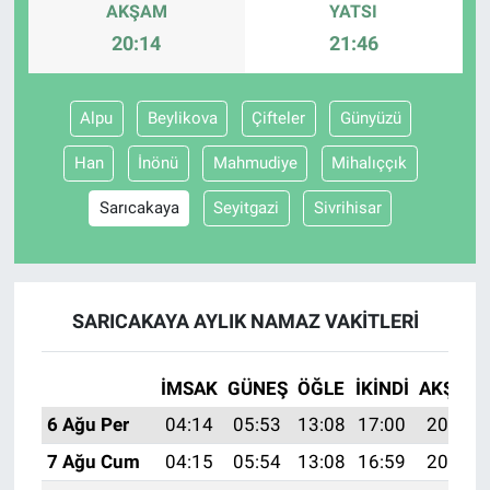
AKŞAM
YATSI
20:14
21:46
Alpu
Beylikova
Çifteler
Günyüzü
Han
İnönü
Mahmudiye
Mihalıççık
Sarıcakaya
Seyitgazi
Sivrihisar
SARICAKAYA AYLIK NAMAZ VAKITLERI
İMSAK
GÜNEŞ
ÖĞLE
İKINDI
AKŞAM
6 Ağu Per
04:14
05:53
13:08
17:00
20:14
7 Ağu Cum
04:15
05:54
13:08
16:59
20:13