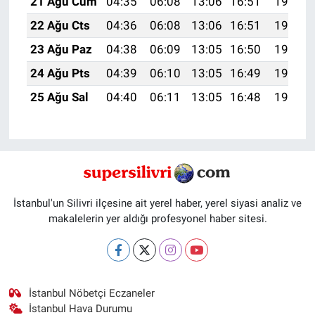
21 Ağu Cum
04:35
06:08
13:06
16:51
19:54
22 Ağu Cts
04:36
06:08
13:06
16:51
19:53
23 Ağu Paz
04:38
06:09
13:05
16:50
19:51
24 Ağu Pts
04:39
06:10
13:05
16:49
19:50
25 Ağu Sal
04:40
06:11
13:05
16:48
19:48
İstanbul'un Silivri ilçesine ait yerel haber, yerel siyasi analiz ve
makalelerin yer aldığı profesyonel haber sitesi.
İstanbul Nöbetçi Eczaneler
İstanbul Hava Durumu