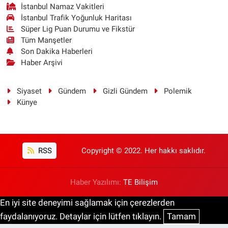
İstanbul Namaz Vakitleri
İstanbul Trafik Yoğunluk Haritası
Süper Lig Puan Durumu ve Fikstür
Tüm Manşetler
Son Dakika Haberleri
Haber Arşivi
Siyaset
Gündem
Gizli Gündem
Polemik
Künye
RSS
Copyright © 2022. Her hakkı saklıdır.
Haber Yazılımı:
TE Bilişim
En iyi site deneyimi sağlamak için çerezlerden
faydalanıyoruz. Detaylar için lütfen tıklayın.
Tamam