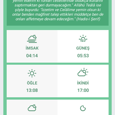
yemin ederim ki ruhları cesetlerinde oldukça kullarını
saptırmaktan geri durmayacağım." Allâhü Teâlâ ise
şöyle buyurdu: "İzzetim ve Celâlime yemin olsun ki
onlar benden mağfiret talep ettikleri müddetçe ben de
onları affetmeye devam edeceğim." (Hadis-i Şerif)
İMSAK
GÜNEŞ
04:14
05:53
ÖĞLE
İKINDI
13:08
17:00