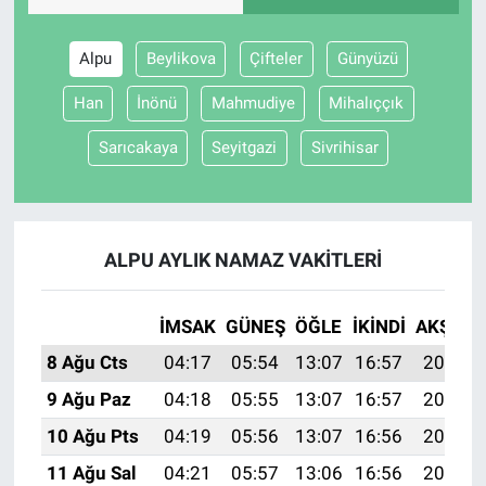
Alpu
Beylikova
Çifteler
Günyüzü
Han
İnönü
Mahmudiye
Mihalıççık
Sarıcakaya
Seyitgazi
Sivrihisar
ALPU AYLIK NAMAZ VAKITLERI
İMSAK
GÜNEŞ
ÖĞLE
İKINDI
AKŞAM
8 Ağu Cts
04:17
05:54
13:07
16:57
20:10
9 Ağu Paz
04:18
05:55
13:07
16:57
20:08
10 Ağu Pts
04:19
05:56
13:07
16:56
20:07
11 Ağu Sal
04:21
05:57
13:06
16:56
20:06