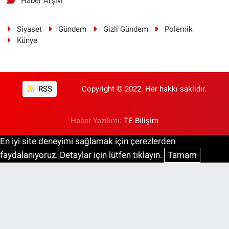
Haber Arşivi
Siyaset
Gündem
Gizli Gündem
Polemik
Künye
RSS
Copyright © 2022. Her hakkı saklıdır.
Haber Yazılımı:
TE Bilişim
En iyi site deneyimi sağlamak için çerezlerden
faydalanıyoruz. Detaylar için lütfen tıklayın.
Tamam