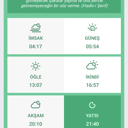
gitmeyecek şakalar yapma ve ona yerine
getiremeyeceğin bir söz verme. (Hadis-i Şerif)
İMSAK
GÜNEŞ
04:17
05:54
ÖĞLE
İKINDI
13:07
16:57
AKŞAM
YATSI
20:10
21:40