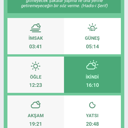
gitmeyecek şakalar yapma ve ona yerine
getiremeyeceğin bir söz verme. (Hadis-i Şerif)
İMSAK
GÜNEŞ
03:41
05:14
ÖĞLE
İKINDI
12:23
16:10
AKŞAM
YATSI
19:21
20:48