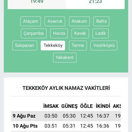
19:49
21:23
Alaçam
Asarcık
Atakum
Bafra
Çarşamba
Havza
Kavak
Ladik
Salıpazarı
Tekkeköy
Terme
Vezirköprü
Yakakent
TEKKEKÖY AYLIK NAMAZ VAKITLERI
İMSAK
GÜNEŞ
ÖĞLE
İKINDI
AKŞAM
9 Ağu Paz
03:50
05:30
12:45
16:37
19:49
10 Ağu Pts
03:51
05:31
12:45
16:36
19:48