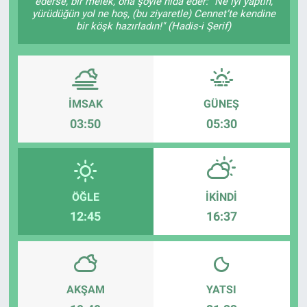
ederse, bir melek, ona şöyle nidâ eder: "Ne iyi yaptın,
yürüdüğün yol ne hoş, (bu ziyaretle) Cennet’te kendine
bir köşk hazırladın!" (Hadis-i Şerif)
İMSAK
GÜNEŞ
03:50
05:30
ÖĞLE
İKINDI
12:45
16:37
AKŞAM
YATSI