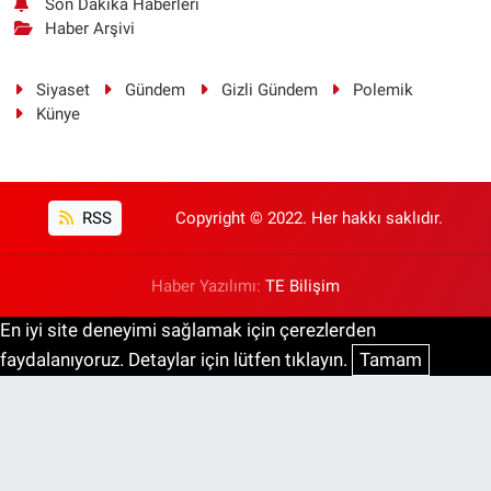
Son Dakika Haberleri
Haber Arşivi
Siyaset
Gündem
Gizli Gündem
Polemik
Künye
RSS
Copyright © 2022. Her hakkı saklıdır.
Haber Yazılımı:
TE Bilişim
En iyi site deneyimi sağlamak için çerezlerden
faydalanıyoruz. Detaylar için lütfen tıklayın.
Tamam