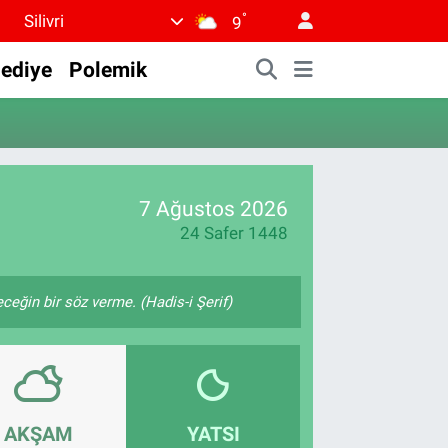
°
Silivri
9
lediye
Polemik
7 Ağustos 2026
24 Safer 1448
ğin bir söz verme. (Hadis-i Şerif)
AKŞAM
YATSI