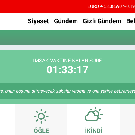
EURO
53,38690
%0.19
STERLİN
61,60380
%0.18
Siyaset
Gündem
Gizli Gündem
Be
G.ALTIN
6862,09000
%0.19
BİST100
14.598,00
%0
BITCOIN
79.591,74
%-1.82
İMSAK VAKTİNE KALAN SÜRE
DOLAR
45,43620
%0.02
01:33:17
 onun hoşuna gitmeyecek şakalar yapma ve ona yerine getiremeyece
ÖĞLE
İKINDI