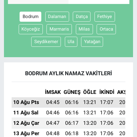
Bodrum
Dalaman
Datça
Fethiye
Köyceğiz
Marmaris
Milas
Ortaca
Seydikemer
Ula
Yatağan
BODRUM AYLIK NAMAZ VAKITLERI
İMSAK
GÜNEŞ
ÖĞLE
İKINDI
AKŞAM
10 Ağu Pts
04:45
06:16
13:21
17:07
20:16
11 Ağu Sal
04:46
06:16
13:21
17:06
20:15
12 Ağu Çar
04:47
06:17
13:20
17:06
20:14
13 Ağu Per
04:48
06:18
13:20
17:06
20:12