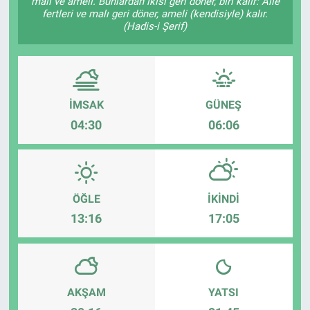
malı ve ameli. Bunlardan ikisi geri döner, biri kalır: Âile
fertleri ve malı geri döner, ameli (kendisiyle) kalır.
(Hadis-i Şerif)
İMSAK
GÜNEŞ
04:30
06:06
ÖĞLE
İKINDI
13:16
17:05
AKŞAM
YATSI