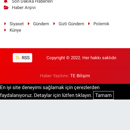
Son Dakika Haberleri
Haber Arşivi
Siyaset
Gündem
Gizli Gündem
Polemik
Künye
RSS
Copyright © 2022. Her hakkı saklıdır.
Haber Yazılımı:
TE Bilişim
En iyi site deneyimi sağlamak için çerezlerden
faydalanıyoruz. Detaylar için lütfen tıklayın.
Tamam