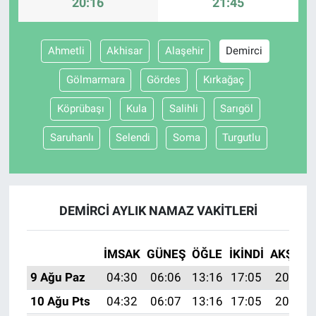
20:16
21:45
Ahmetli
Akhisar
Alaşehir
Demirci
Gölmarmara
Gördes
Kırkağaç
Köprübaşı
Kula
Salihli
Sarıgöl
Saruhanlı
Selendi
Soma
Turgutlu
DEMIRCI AYLIK NAMAZ VAKITLERI
İMSAK
GÜNEŞ
ÖĞLE
İKINDI
AKŞAM
9 Ağu Paz
04:30
06:06
13:16
17:05
20:16
10 Ağu Pts
04:32
06:07
13:16
17:05
20:15