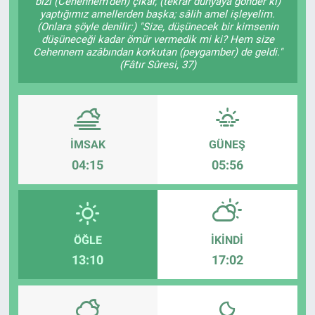
bizi (Cehennem’den) çıkar, (tekrar dünyaya gönder ki)
yaptığımız amellerden başka; sâlih amel işleyelim.
(Onlara şöyle denilir:) "Size, düşünecek bir kimsenin
düşüneceği kadar ömür vermedik mi ki? Hem size
Cehennem azâbından korkutan (peygamber) de geldi."
(Fâtır Sûresi, 37)
İMSAK
GÜNEŞ
04:15
05:56
ÖĞLE
İKINDI
13:10
17:02