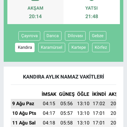
AKŞAM
YATSI
20:14
21:48
Çayırova
Darıca
Dilovası
Gebze
Kandıra
Karamürsel
Kartepe
Körfez
KANDIRA AYLIK NAMAZ VAKITLERI
İMSAK
GÜNEŞ
ÖĞLE
İKINDI
AKŞAM
9 Ağu Paz
04:15
05:56
13:10
17:02
20:14
10 Ağu Pts
04:17
05:57
13:10
17:01
20:13
11 Ağu Sal
04:18
05:58
13:10
17:01
20:12