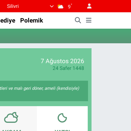
°
Silivri
9
lediye
Polemik
7 Ağustos 2026
24 Safer 1448
tleri ve malı geri döner, ameli (kendisiyle)