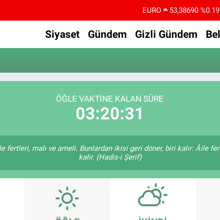
EURO
53,38690
%0.19
STERLİN
61,60380
%0.18
Siyaset
Gündem
Gizli Gündem
Be
G.ALTIN
6862,09000
%0.19
BİST100
14.598,00
%0
BITCOIN
79.591,74
%-1.82
ÖĞLE VAKTİNE KALAN SÜRE
DOLAR
45,43620
%0.02
03:20:31
 fertleri, malı ve ameli. Bunlardan ikisi geri döner, biri kalır: Âile fer
kalır. (Hadis-i Şerif)