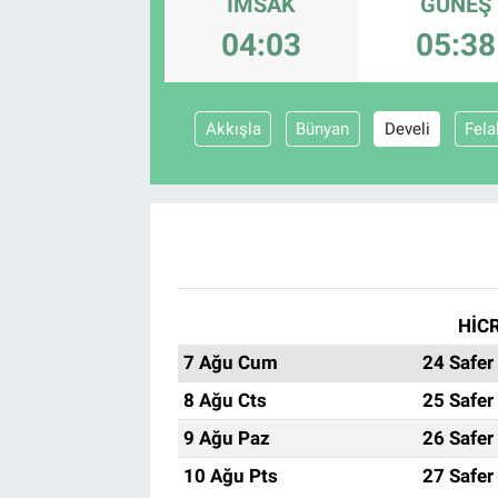
İMSAK
GÜNEŞ
04:03
05:38
Akkışla
Bünyan
Develi
Fela
HİCR
7 Ağu Cum
24 Safer
8 Ağu Cts
25 Safer
9 Ağu Paz
26 Safer
10 Ağu Pts
27 Safer