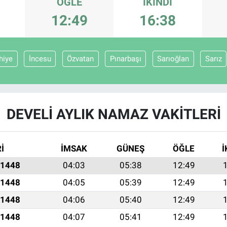
ÖĞLE
İKINDI
12:49
16:38
hiye
İncesu
Özvatan
Pınarbaşı
Sarıoğlan
Sarız
DEVELI AYLIK NAMAZ VAKITLERI
İ
İMSAK
GÜNEŞ
ÖĞLE
İ
 1448
04:03
05:38
12:49
 1448
04:05
05:39
12:49
 1448
04:06
05:40
12:49
 1448
04:07
05:41
12:49