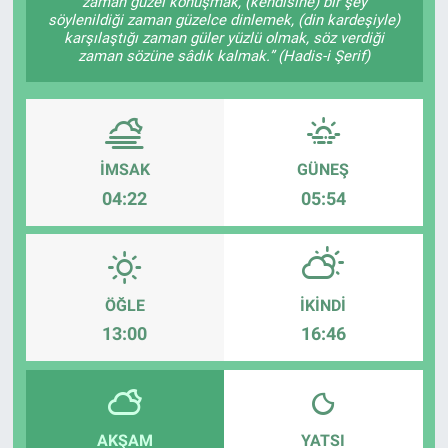
zaman güzel konuşmak, (kendisine) bir şey
söylenildiği zaman güzelce dinlemek, (din kardeşiyle)
karşılaştığı zaman güler yüzlü olmak, söz verdiği
zaman sözüne sâdık kalmak.” (Hadis-i Şerif)
İMSAK
GÜNEŞ
04:22
05:54
ÖĞLE
İKINDI
13:00
16:46
AKŞAM
YATSI