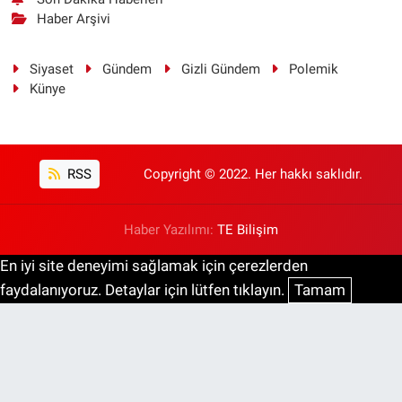
Haber Arşivi
Siyaset
Gündem
Gizli Gündem
Polemik
Künye
RSS
Copyright © 2022. Her hakkı saklıdır.
Haber Yazılımı:
TE Bilişim
En iyi site deneyimi sağlamak için çerezlerden
faydalanıyoruz. Detaylar için lütfen tıklayın.
Tamam