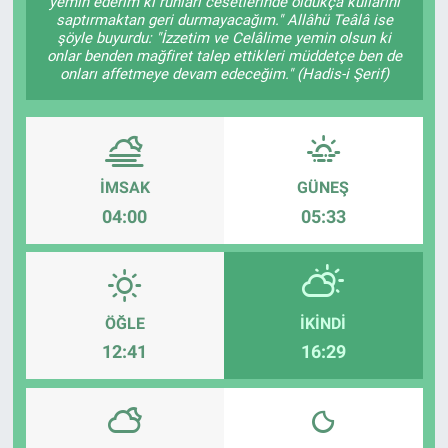
yemin ederim ki ruhları cesetlerinde oldukça kullarını
saptırmaktan geri durmayacağım." Allâhü Teâlâ ise
şöyle buyurdu: "İzzetim ve Celâlime yemin olsun ki
onlar benden mağfiret talep ettikleri müddetçe ben de
onları affetmeye devam edeceğim." (Hadis-i Şerif)
İMSAK
GÜNEŞ
04:00
05:33
ÖĞLE
İKINDI
12:41
16:29