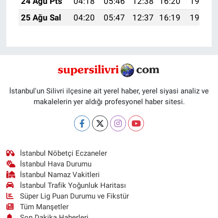
24 Ağu Pts
04:18
05:46
12:38
16:20
19:20
25 Ağu Sal
04:20
05:47
12:37
16:19
19:18
İstanbul'un Silivri ilçesine ait yerel haber, yerel siyasi analiz ve
makalelerin yer aldığı profesyonel haber sitesi.
İstanbul Nöbetçi Eczaneler
İstanbul Hava Durumu
İstanbul Namaz Vakitleri
İstanbul Trafik Yoğunluk Haritası
Süper Lig Puan Durumu ve Fikstür
Tüm Manşetler
Son Dakika Haberleri