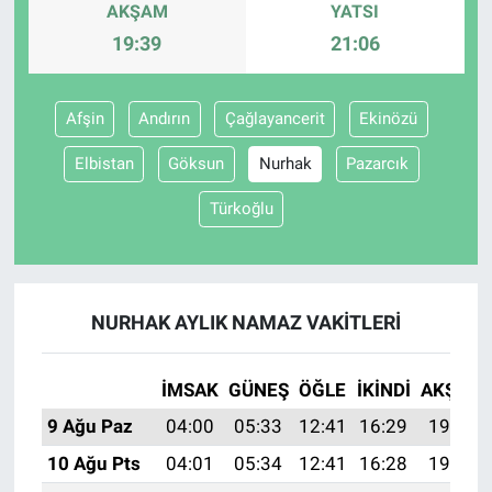
AKŞAM
YATSI
19:39
21:06
Afşin
Andırın
Çağlayancerit
Ekinözü
Elbistan
Göksun
Nurhak
Pazarcık
Türkoğlu
NURHAK AYLIK NAMAZ VAKITLERI
İMSAK
GÜNEŞ
ÖĞLE
İKINDI
AKŞAM
9 Ağu Paz
04:00
05:33
12:41
16:29
19:39
10 Ağu Pts
04:01
05:34
12:41
16:28
19:38