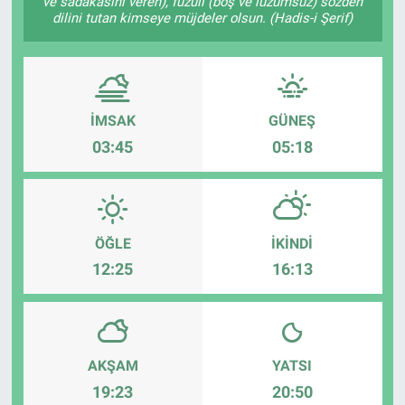
ve sadakasını veren), fuzûlî (boş ve lüzumsuz) sözden
dilini tutan kimseye müjdeler olsun. (Hadis-i Şerif)
İMSAK
GÜNEŞ
03:45
05:18
ÖĞLE
İKINDI
12:25
16:13
AKŞAM
YATSI
19:23
20:50