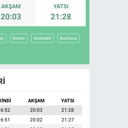
AKŞAM
YATSI
20:03
21:28
aş
Kemer
Korkuteli
Kumluca
RI
KINDI
AKŞAM
YATSI
16:52
20:03
21:28
16:51
20:02
21:27