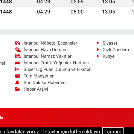
 1448
04:28
05:59
13:05
 1448
04:29
06:00
13:05
İstanbul Nöbetçi Eczaneler
Siyaset
İstanbul Hava Durumu
Gizli Gündem
İstanbul Namaz Vakitleri
Künye
İstanbul Trafik Yoğunluk Haritası
nel
Süper Lig Puan Durumu ve Fikstür
Tüm Manşetler
Son Dakika Haberleri
Haber Arşivi
ır.
n faydalanıyoruz. Detaylar için lütfen tıklayın.
Tamam