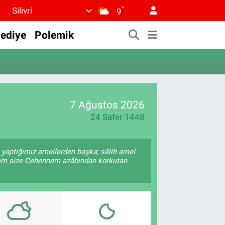
°
Silivri
9
lediye
Polemik
7 Ağustos 2026
24 Safer 1448
i) yaptığımız amellerden başka; sâlih amel
 Hem size Cehennem azâbından korkutan