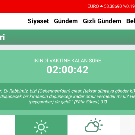
EURO
53,38690
%0.19
STERLİN
61,60380
%0.18
Siyaset
Gündem
Gizli Gündem
Be
G.ALTIN
6862,09000
%0.19
ri
BİST100
14.598,00
%0
BITCOIN
79.591,74
%-1.82
İKINDI VAKTİNE KALAN SÜRE
DOLAR
45,43620
%0.02
02:00:42
er: Ey Rabbimiz, bizi (Cehennem’den) çıkar, (tekrar dünyaya gönder k
Size, düşünecek bir kimsenin düşüneceği kadar ömür vermedik mi ki?
(peygamber) de geldi." (Fâtır Sûresi, 37)