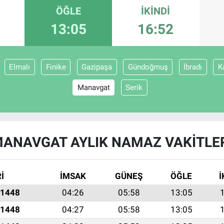
ÖĞLE
İKINDI
13:05
16:52
Elmalı
Finike
Gazipaşa
Gündoğmuş
İbradı
K
Manavgat
Serik
ANAVGAT AYLIK NAMAZ VAKITLE
İ
İMSAK
GÜNEŞ
ÖĞLE
İ
 1448
04:26
05:58
13:05
 1448
04:27
05:58
13:05