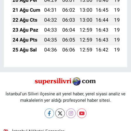
20 Ağu Per
04:29
06:01
13:00
16:46
19:49
21 Ağu Cum
04:31
06:02
13:00
16:45
19:47
22 Ağu Cts
04:32
06:03
13:00
16:44
19:46
23 Ağu Paz
04:33
06:04
12:59
16:43
19:45
24 Ağu Pts
04:35
06:05
12:59
16:43
19:43
25 Ağu Sal
04:36
06:06
12:59
16:42
19:42
İstanbul'un Silivri ilçesine ait yerel haber, yerel siyasi analiz ve
makalelerin yer aldığı profesyonel haber sitesi.