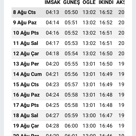
İMSAK
GÜNEŞ
ÖĞLE
İKINDI
AKŞAM
8 Ağu Cts
04:13
05:50
13:02
16:52
20:04
9 Ağu Paz
04:14
05:51
13:02
16:52
20:03
10 Ağu Pts
04:16
05:52
13:02
16:51
20:02
11 Ağu Sal
04:17
05:53
13:02
16:51
20:01
12 Ağu Çar
04:18
05:54
13:02
16:50
20:00
13 Ağu Per
04:20
05:55
13:01
16:50
19:58
14 Ağu Cum
04:21
05:56
13:01
16:49
19:57
15 Ağu Cts
04:23
05:57
13:01
16:49
19:56
16 Ağu Paz
04:24
05:58
13:01
16:48
19:54
17 Ağu Pts
04:25
05:58
13:01
16:48
19:53
18 Ağu Sal
04:27
05:59
13:00
16:47
19:52
19 Ağu Çar
04:28
06:00
13:00
16:46
19:50