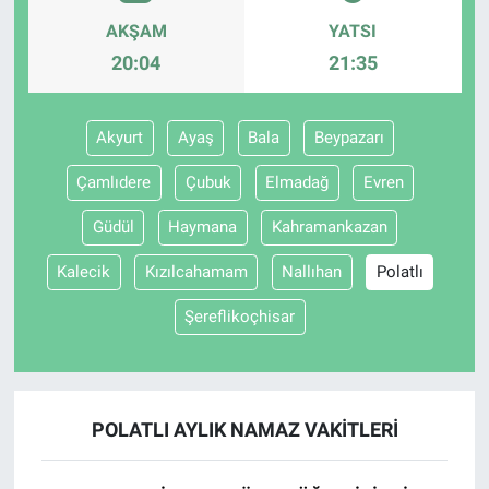
AKŞAM
YATSI
20:04
21:35
Akyurt
Ayaş
Bala
Beypazarı
Çamlıdere
Çubuk
Elmadağ
Evren
Güdül
Haymana
Kahramankazan
Kalecik
Kızılcahamam
Nallıhan
Polatlı
Şereflikoçhisar
POLATLI AYLIK NAMAZ VAKITLERI