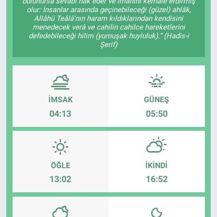
bulunursa sevâbı hak eder ve imanını kemâle erdirmiş
olur: İnsanlar arasında geçinebileceği (güzel) ahlâk,
Allâhü Teâlâ’nın haram kıldıklarından kendisini
menedecek verâ ve cahilin cahilce hareketlerini
defedebileceği hilim (yumuşak huyluluk).” (Hadis-i
Şerif)
İMSAK
GÜNEŞ
04:13
05:50
ÖĞLE
İKINDI
13:02
16:52