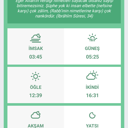
Eğer Allâh’ın verdiği nimetleri sayacak olsanız sayıp
bitiremezsiniz. Şüphe yok ki insan elbette (nefsine
karşı) çok zâlim, (Rabb’inin nimetlerine karşı) çok
nankördür. (İbrâhîm Sûresi, 34)
İMSAK
GÜNEŞ
03:45
05:25
ÖĞLE
İKINDI
12:39
16:31
AKŞAM
YATSI