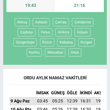
19:43
21:16
Akkuş
Aybastı
Çamaş
Çatalpınar
Çaybaşı
Fatsa
Gölköy
Gülyalı
Gürgentepe
İkizce
Kabataş
Korgan
Kumru
Mesudiye
Ünye
ORDU AYLIK NAMAZ VAKITLERI
İMSAK
GÜNEŞ
ÖĞLE
İKINDI
AKŞAM
9 Ağu Paz
03:45
05:25
12:39
16:31
19:43
10 Ağu Pts
03:46
05:26
12:39
16:30
19:42