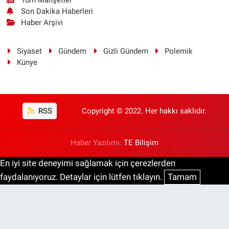
Son Dakika Haberleri
Haber Arşivi
Siyaset
Gündem
Gizli Gündem
Polemik
Künye
RSS
Copyright © 2022. Her hakkı saklıdır.
Haber Yazılımı:
TE Bilişim
En iyi site deneyimi sağlamak için çerezlerden
faydalanıyoruz. Detaylar için lütfen tıklayın.
Tamam