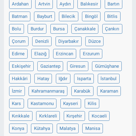
Ardahan
Artvin
Aydın
Balıkesir
Bartın
Batman
Bayburt
Bilecik
Bingöl
Bitlis
Bolu
Burdur
Bursa
Çanakkale
Çankırı
Çorum
Denizli
Diyarbakır
Düzce
Edirne
Elazığ
Erzincan
Erzurum
Eskişehir
Gaziantep
Giresun
Gümüşhane
Hakkâri
Hatay
Iğdır
Isparta
İstanbul
İzmir
Kahramanmaraş
Karabük
Karaman
Kars
Kastamonu
Kayseri
Kilis
Kırıkkale
Kırklareli
Kırşehir
Kocaeli
Konya
Kütahya
Malatya
Manisa