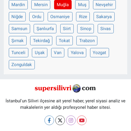
Mardin
Mersin
Muğla
Muş
Nevşehir
Niğde
Ordu
Osmaniye
Rize
Sakarya
Samsun
Şanlıurfa
Siirt
Sinop
Sivas
Şırnak
Tekirdağ
Tokat
Trabzon
Tunceli
Uşak
Van
Yalova
Yozgat
Zonguldak
İstanbul'un Silivri ilçesine ait yerel haber, yerel siyasi analiz ve
makalelerin yer aldığı profesyonel haber sitesi.