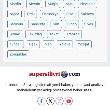
Mardin
Mersin
Muğla
Muş
Nevşehir
Niğde
Ordu
Osmaniye
Rize
Sakarya
Samsun
Şanlıurfa
Siirt
Sinop
Sivas
Şırnak
Tekirdağ
Tokat
Trabzon
Tunceli
Uşak
Van
Yalova
Yozgat
Zonguldak
İstanbul'un Silivri ilçesine ait yerel haber, yerel siyasi analiz ve
makalelerin yer aldığı profesyonel haber sitesi.