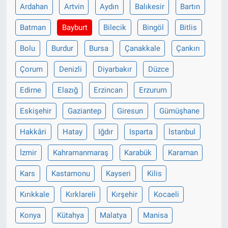
Ardahan
Artvin
Aydın
Balıkesir
Bartın
Batman
Bayburt
Bilecik
Bingöl
Bitlis
Bolu
Burdur
Bursa
Çanakkale
Çankırı
Çorum
Denizli
Diyarbakır
Düzce
Edirne
Elazığ
Erzincan
Erzurum
Eskişehir
Gaziantep
Giresun
Gümüşhane
Hakkâri
Hatay
Iğdır
Isparta
İstanbul
İzmir
Kahramanmaraş
Karabük
Karaman
Kars
Kastamonu
Kayseri
Kilis
Kırıkkale
Kırklareli
Kırşehir
Kocaeli
Konya
Kütahya
Malatya
Manisa