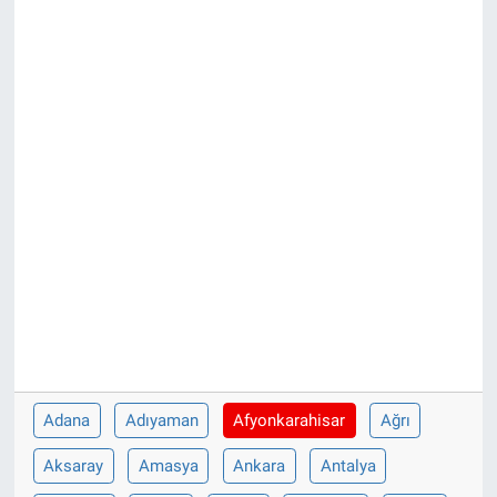
Adana
Adıyaman
Afyonkarahisar
Ağrı
Aksaray
Amasya
Ankara
Antalya