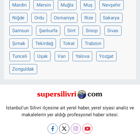
Mardin
Mersin
Muğla
Muş
Nevşehir
Niğde
Ordu
Osmaniye
Rize
Sakarya
Samsun
Şanlıurfa
Siirt
Sinop
Sivas
Şırnak
Tekirdağ
Tokat
Trabzon
Tunceli
Uşak
Van
Yalova
Yozgat
Zonguldak
İstanbul'un Silivri ilçesine ait yerel haber, yerel siyasi analiz ve
makalelerin yer aldığı profesyonel haber sitesi.