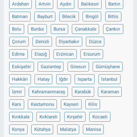
Ardahan
Artvin
Aydın
Balıkesir
Bartın
Batman
Bayburt
Bilecik
Bingöl
Bitlis
Bolu
Burdur
Bursa
Çanakkale
Çankırı
Çorum
Denizli
Diyarbakır
Düzce
Edirne
Elazığ
Erzincan
Erzurum
Eskişehir
Gaziantep
Giresun
Gümüşhane
Hakkâri
Hatay
Iğdır
Isparta
İstanbul
İzmir
Kahramanmaraş
Karabük
Karaman
Kars
Kastamonu
Kayseri
Kilis
Kırıkkale
Kırklareli
Kırşehir
Kocaeli
Konya
Kütahya
Malatya
Manisa