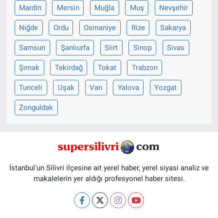
Mardin
Mersin
Muğla
Muş
Nevşehir
Niğde
Ordu
Osmaniye
Rize
Sakarya
Samsun
Şanlıurfa
Siirt
Sinop
Sivas
Şırnak
Tekirdağ
Tokat
Trabzon
Tunceli
Uşak
Van
Yalova
Yozgat
Zonguldak
İstanbul'un Silivri ilçesine ait yerel haber, yerel siyasi analiz ve
makalelerin yer aldığı profesyonel haber sitesi.