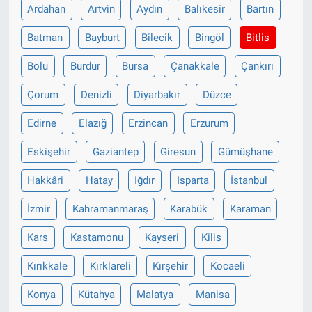
Ardahan
Artvin
Aydın
Balıkesir
Bartın
Batman
Bayburt
Bilecik
Bingöl
Bitlis
Bolu
Burdur
Bursa
Çanakkale
Çankırı
Çorum
Denizli
Diyarbakır
Düzce
Edirne
Elazığ
Erzincan
Erzurum
Eskişehir
Gaziantep
Giresun
Gümüşhane
Hakkâri
Hatay
Iğdır
Isparta
İstanbul
İzmir
Kahramanmaraş
Karabük
Karaman
Kars
Kastamonu
Kayseri
Kilis
Kırıkkale
Kırklareli
Kırşehir
Kocaeli
Konya
Kütahya
Malatya
Manisa