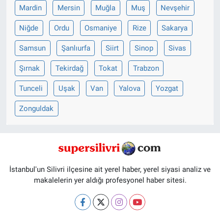
Mardin
Mersin
Muğla
Muş
Nevşehir
Niğde
Ordu
Osmaniye
Rize
Sakarya
Samsun
Şanlıurfa
Siirt
Sinop
Sivas
Şırnak
Tekirdağ
Tokat
Trabzon
Tunceli
Uşak
Van
Yalova
Yozgat
Zonguldak
İstanbul'un Silivri ilçesine ait yerel haber, yerel siyasi analiz ve
makalelerin yer aldığı profesyonel haber sitesi.