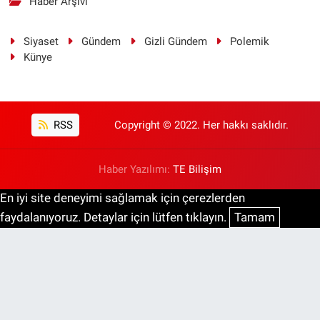
Haber Arşivi
Siyaset
Gündem
Gizli Gündem
Polemik
Künye
RSS
Copyright © 2022. Her hakkı saklıdır.
Haber Yazılımı:
TE Bilişim
En iyi site deneyimi sağlamak için çerezlerden
faydalanıyoruz. Detaylar için lütfen tıklayın.
Tamam