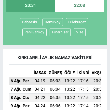
20:31
22:08
Babaeski
Demirköy
Lüleburgaz
Pehlivanköy
Pınarhisar
Vize
KIRKLARELI AYLIK NAMAZ VAKITLERI
İMSAK
GÜNEŞ
ÖĞLE
İKINDI
AKŞAM
6 Ağu Per
04:19
06:03
13:22
17:16
20:31
7 Ağu Cum
04:21
06:04
13:22
17:15
20:30
8 Ağu Cts
04:22
06:05
13:22
17:15
20:29
9 Ağu Paz
04:24
06:06
13:22
17:14
20:27