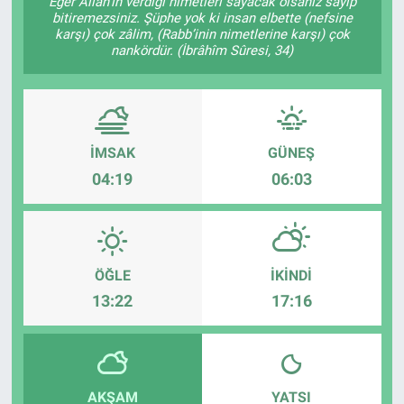
Eğer Allâh’ın verdiği nimetleri sayacak olsanız sayıp
bitiremezsiniz. Şüphe yok ki insan elbette (nefsine
karşı) çok zâlim, (Rabb’inin nimetlerine karşı) çok
nankördür. (İbrâhîm Sûresi, 34)
İMSAK
GÜNEŞ
04:19
06:03
ÖĞLE
İKINDI
13:22
17:16
AKŞAM
YATSI