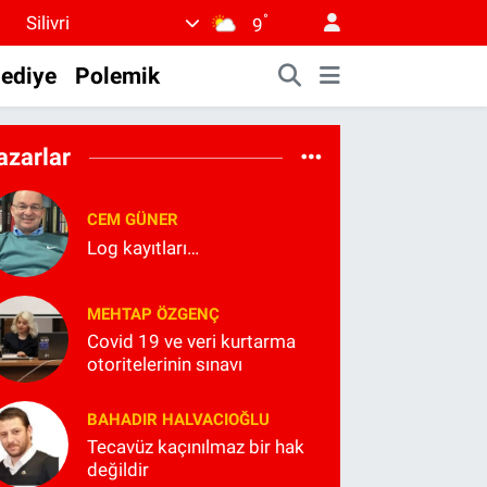
°
Silivri
9
lediye
Polemik
azarlar
CEM GÜNER
Log kayıtları…
MEHTAP ÖZGENÇ
Covid 19 ve veri kurtarma
otoritelerinin sınavı
BAHADIR HALVACIOĞLU
Tecavüz kaçınılmaz bir hak
değildir