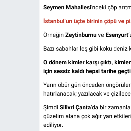
Seymen Mahallesi
'ndeki çöp arıt
İstanbul’un üçte birinin çöpü ve pis
Örneğin
Zeytinburnu
ve
Esenyurt
Bazı sabahlar leş gibi koku deniz 
O dönem kimler karşı çıktı, kimler
için sessiz kaldı hepsi tarihe geçti
Yarın öbür gün önceden öngörüle
hatırlanacak; yazılacak ve çizilec
Şimdi
Silivri Çanta
’da bir zamanla
güzelim alana çok ağır yan etkiler
ediliyor.