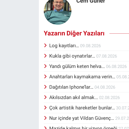
Cem Güner
Yazarın Diğer Yazıları
Log kayıtları…
09.08.2026
Kukla gibi oynatırlar…
07.08.2026
Yandı gülüm keten helva...
06.08.2026
Anahtarları kaymakama verin…
05.08.
Dağıtılan Iphone’lar…
04.08.2026
Akılsızdan akıl almak...
02.08.2026
Çok artistik hareketler bunlar…
30.07.
Nur içinde yat Vildan Güvenç…
29.07.
Mazide kalmış bir vizyon örneği
27.07