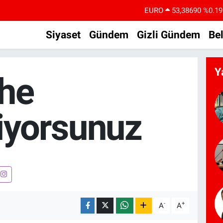
EURO
53,38690
%0.19
STERLİN
61,60380
%0.18
Siyaset
Gündem
Gizli Gündem
Be
G.ALTIN
6862,09000
%0.19
BİST100
14.598,00
%0
Y
ihe
BITCOIN
79.591,74
%-1.82
DOLAR
45,43620
%0.02
iyorsunuz
-
+
A
A