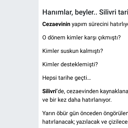
Hanımlar, beyler.. Silivri ta
Cezaevinin
yapım sürecini hatırl
O dönem kimler karşı çıkmıştı?
Kimler suskun kalmıştı?
Kimler desteklemişti?
Hepsi tarihe geçti…
Silivri’
de, cezaevinden kaynaklanan 
ve bir kez daha hatırlanıyor.
Yarın öbür gün önceden öngörüle
hatırlanacak; yazılacak ve çizilec