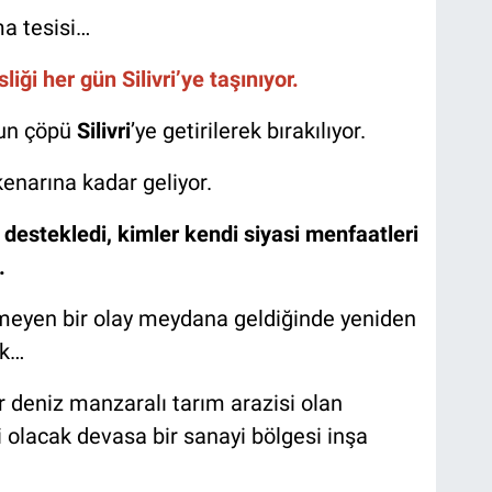
ma tesisi…
liği her gün Silivri’ye taşınıyor.
’un çöpü
Silivri
’ye getirilerek bırakılıyor.
kenarına kadar geliyor.
 destekledi, kimler kendi siyasi menfaatleri
.
meyen bir olay meydana geldiğinde yeniden
ek…
r deniz manzaralı tarım arazisi olan
i olacak devasa bir sanayi bölgesi inşa