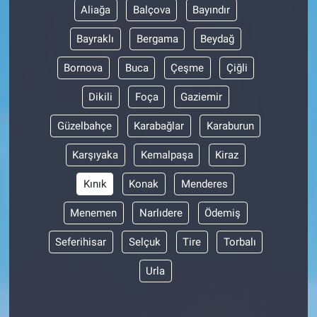
Aliağa
Balçova
Bayındır
Bayraklı
Bergama
Beydağ
Bornova
Buca
Çeşme
Çiğli
Dikili
Foça
Gaziemir
Güzelbahçe
Karabağlar
Karaburun
Karşıyaka
Kemalpaşa
Kiraz
Kınık
Konak
Menderes
Menemen
Narlıdere
Ödemiş
Seferihisar
Selçuk
Tire
Torbalı
Urla