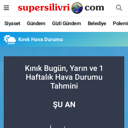
Siyaset
İstanbul Nöbetçi Eczaneler
Siyaset
Gündem
Gizli Gündem
Belediye
Polem
Gündem
İstanbul Hava Durumu
Kınık Hava Durumu
Gizli Gündem
İstanbul Namaz Vakitleri
Belediye
İstanbul Trafik Yoğunluk Haritası
Kınık Bugün, Yarın ve 1
Haftalık Hava Durumu
Polemik
Süper Lig Puan Durumu ve Fikstür
Tahmini
Tüm Manşetler
ŞU AN
Son Dakika Haberleri
Haber Arşivi