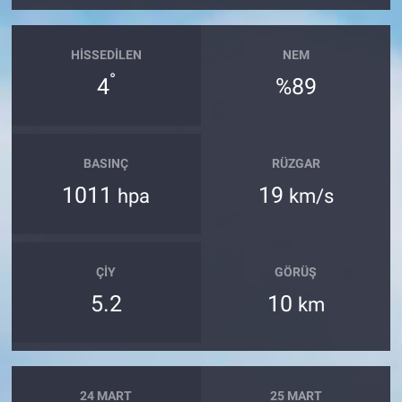
HISSEDILEN
NEM
°
4
%89
BASINÇ
RÜZGAR
1011
19
hpa
km/s
ÇIY
GÖRÜŞ
5.2
10
km
24 MART
25 MART