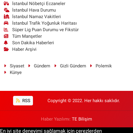
İstanbul Nöbetçi Eczaneler
İstanbul Hava Durumu
İstanbul Namaz Vakitleri
İstanbul Trafik Yoğunluk Haritası
Süper Lig Puan Durumu ve Fikstür
Tüm Manşetler
Son Dakika Haberleri
Haber Arşivi
Siyaset
Gündem
Gizli Gündem
Polemik
Künye
RSS
Copyright © 2022. Her hakkı saklıdır.
Haber Yazılımı:
TE Bilişim
En iyi site deneyimi sağlamak için çerezlerden