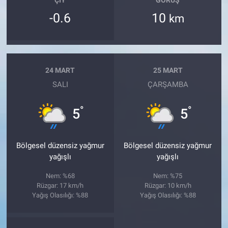
ÇIY
GÖRÜŞ
-0.6
10
km
24 MART
25 MART
SALI
ÇARŞAMBA
°
°
5
5
Bölgesel düzensiz yağmur
Bölgesel düzensiz yağmur
yağışlı
yağışlı
Nem: %68
Nem: %75
Rüzgar: 17 km/h
Rüzgar: 10 km/h
Yağış Olasılığı: %88
Yağış Olasılığı: %88