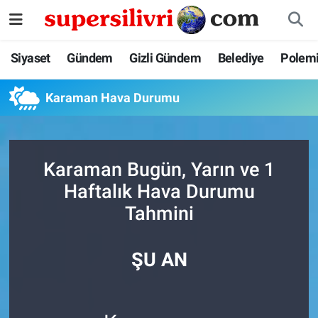
Siyaset
İstanbul Nöbetçi Eczaneler
Siyaset
Gündem
Gizli Gündem
Belediye
Polem
Gündem
İstanbul Hava Durumu
Karaman Hava Durumu
Gizli Gündem
İstanbul Namaz Vakitleri
Belediye
İstanbul Trafik Yoğunluk Haritası
Karaman Bugün, Yarın ve 1
Haftalık Hava Durumu
Polemik
Süper Lig Puan Durumu ve Fikstür
Tahmini
Tüm Manşetler
ŞU AN
Son Dakika Haberleri
Haber Arşivi