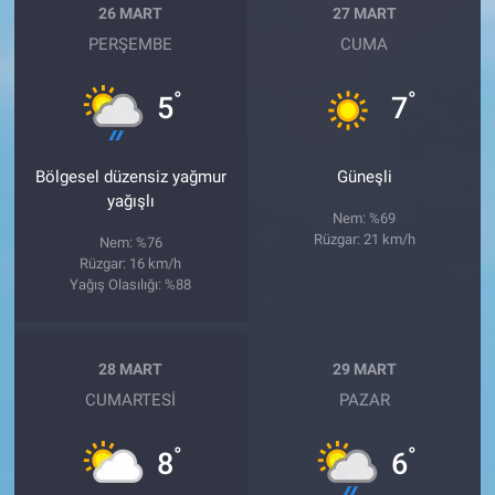
26 MART
27 MART
PERŞEMBE
CUMA
°
°
5
7
Bölgesel düzensiz yağmur
Güneşli
yağışlı
Nem: %69
Rüzgar: 21 km/h
Nem: %76
Rüzgar: 16 km/h
Yağış Olasılığı: %88
28 MART
29 MART
CUMARTESI
PAZAR
°
°
8
6