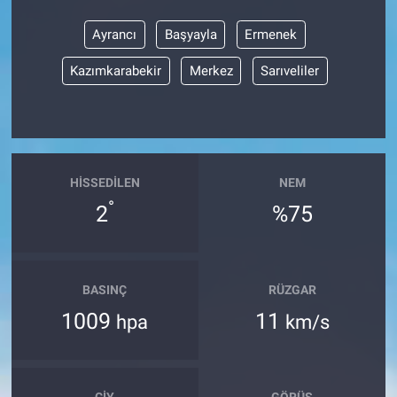
Ayrancı
Başyayla
Ermenek
Kazımkarabekir
Merkez
Sarıveliler
HISSEDILEN
NEM
°
2
%75
BASINÇ
RÜZGAR
1009
11
hpa
km/s