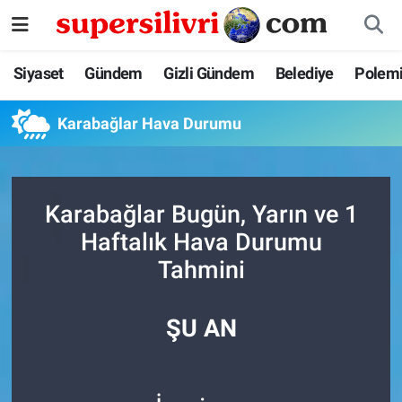
Siyaset
İstanbul Nöbetçi Eczaneler
Siyaset
Gündem
Gizli Gündem
Belediye
Polem
Gündem
İstanbul Hava Durumu
Karabağlar Hava Durumu
Gizli Gündem
İstanbul Namaz Vakitleri
Belediye
İstanbul Trafik Yoğunluk Haritası
Karabağlar Bugün, Yarın ve 1
Haftalık Hava Durumu
Polemik
Süper Lig Puan Durumu ve Fikstür
Tahmini
Tüm Manşetler
ŞU AN
Son Dakika Haberleri
Haber Arşivi