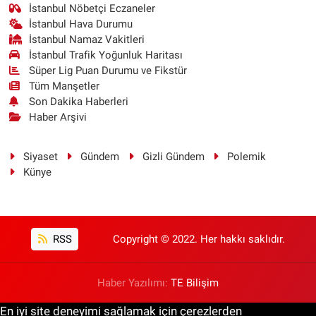
İstanbul Nöbetçi Eczaneler
İstanbul Hava Durumu
İstanbul Namaz Vakitleri
İstanbul Trafik Yoğunluk Haritası
Süper Lig Puan Durumu ve Fikstür
Tüm Manşetler
Son Dakika Haberleri
Haber Arşivi
Siyaset
Gündem
Gizli Gündem
Polemik
Künye
RSS
Copyright © 2022. Her hakkı saklıdır.
Haber Yazılımı:
TE Bilişim
En iyi site deneyimi sağlamak için çerezlerden