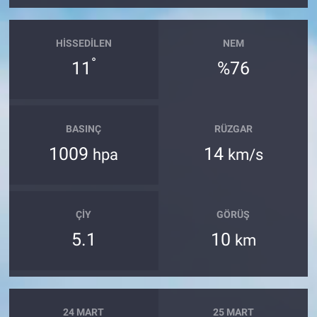
HISSEDILEN
NEM
°
11
%76
BASINÇ
RÜZGAR
1009
14
hpa
km/s
ÇIY
GÖRÜŞ
5.1
10
km
24 MART
25 MART