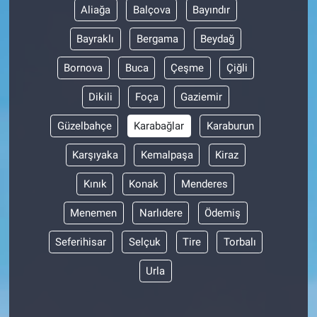
Aliağa
Balçova
Bayındır
Bayraklı
Bergama
Beydağ
Bornova
Buca
Çeşme
Çiğli
Dikili
Foça
Gaziemir
Güzelbahçe
Karabağlar
Karaburun
Karşıyaka
Kemalpaşa
Kiraz
Kınık
Konak
Menderes
Menemen
Narlıdere
Ödemiş
Seferihisar
Selçuk
Tire
Torbalı
Urla