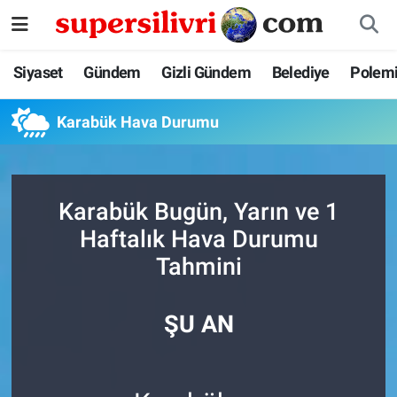
Siyaset
İstanbul Nöbetçi Eczaneler
Siyaset
Gündem
Gizli Gündem
Belediye
Polem
Gündem
İstanbul Hava Durumu
Karabük Hava Durumu
Gizli Gündem
İstanbul Namaz Vakitleri
Belediye
İstanbul Trafik Yoğunluk Haritası
Karabük Bugün, Yarın ve 1
Haftalık Hava Durumu
Polemik
Süper Lig Puan Durumu ve Fikstür
Tahmini
Tüm Manşetler
ŞU AN
Son Dakika Haberleri
Haber Arşivi