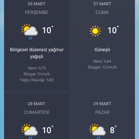
26 MART
27 MART
PERŞEMBE
CUMA
°
°
10
10
Bölgesel düzensiz yağmur
Güneşli
yağışlı
Nem: %64
Rüzgar: 13 km/h
Nem: %75
Rüzgar: 5 km/h
Yağış Olasılığı: %82
28 MART
29 MART
CUMARTESI
PAZAR
°
°
10
8