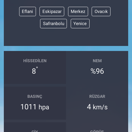
Eflani
Eskipazar
Merkez
Ovacık
Safranbolu
Yenice
HISSEDILEN
NEM
°
8
%96
BASINÇ
RÜZGAR
1011
4
hpa
km/s