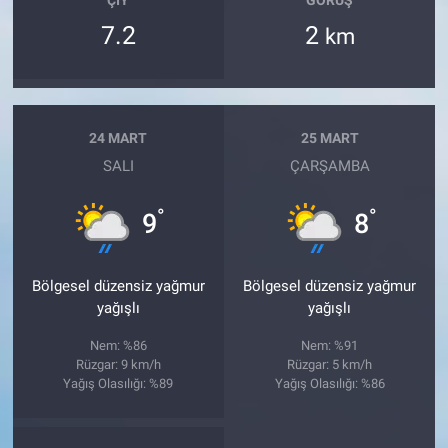
ÇIY
GÖRÜŞ
7.2
2
km
24 MART
25 MART
SALI
ÇARŞAMBA
°
°
9
8
Bölgesel düzensiz yağmur
Bölgesel düzensiz yağmur
yağışlı
yağışlı
Nem: %86
Nem: %91
Rüzgar: 9 km/h
Rüzgar: 5 km/h
Yağış Olasılığı: %89
Yağış Olasılığı: %86