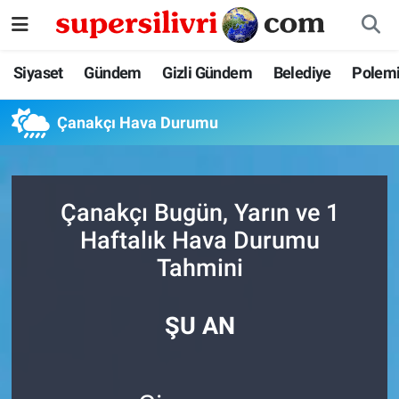
Siyaset
İstanbul Nöbetçi Eczaneler
Siyaset
Gündem
Gizli Gündem
Belediye
Polem
Gündem
İstanbul Hava Durumu
Çanakçı Hava Durumu
Gizli Gündem
İstanbul Namaz Vakitleri
Belediye
İstanbul Trafik Yoğunluk Haritası
Çanakçı Bugün, Yarın ve 1
Haftalık Hava Durumu
Polemik
Süper Lig Puan Durumu ve Fikstür
Tahmini
Tüm Manşetler
ŞU AN
Son Dakika Haberleri
Haber Arşivi