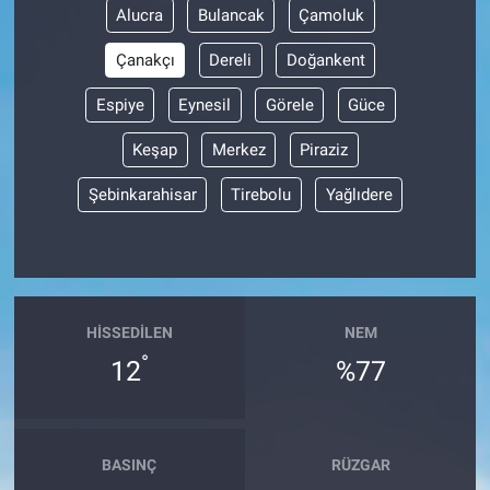
Alucra
Bulancak
Çamoluk
Çanakçı
Dereli
Doğankent
Espiye
Eynesil
Görele
Güce
Keşap
Merkez
Piraziz
Şebinkarahisar
Tirebolu
Yağlıdere
HISSEDILEN
NEM
°
12
%77
BASINÇ
RÜZGAR