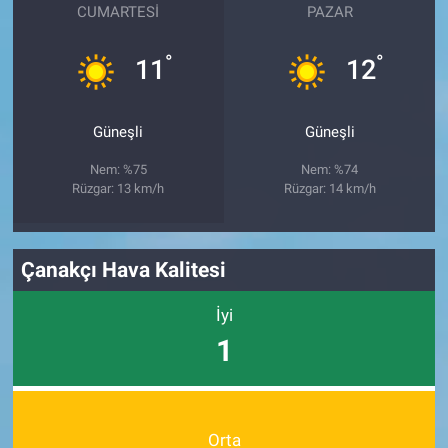
CUMARTESI
PAZAR
°
°
11
12
Güneşli
Güneşli
Nem: %75
Nem: %74
Rüzgar: 13 km/h
Rüzgar: 14 km/h
Çanakçı Hava Kalitesi
İyi
1
Orta