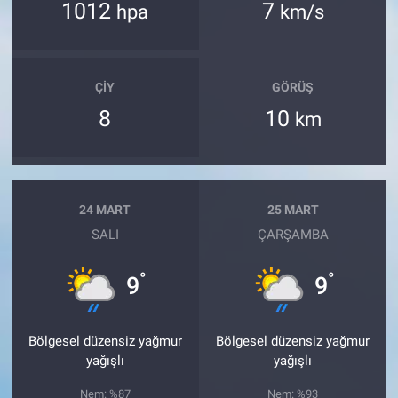
1012
7
hpa
km/s
ÇIY
GÖRÜŞ
8
10
km
24 MART
25 MART
SALI
ÇARŞAMBA
°
°
9
9
Bölgesel düzensiz yağmur
Bölgesel düzensiz yağmur
yağışlı
yağışlı
Nem: %87
Nem: %93