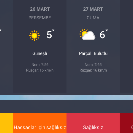
26 MART
27 MART
PERŞEMBE
CUMA
°
°
°
5
6
Güneşli
Parçalı Bulutlu
Nem: %56
Nem: %65
h
Rüzgar: 16 km/h
Rüzgar: 16 km/h
Hassaslar için sağlıksız
Sağlıksız