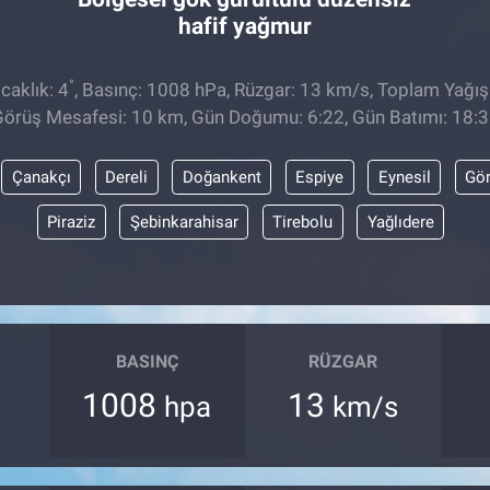
hafif yağmur
°
caklık: 4
, Basınç: 1008 hPa, Rüzgar: 13 km/s, Toplam Yağış
örüş Mesafesi: 10 km, Gün Doğumu: 6:22, Gün Batımı: 18:
Çanakçı
Dereli
Doğankent
Espiye
Eynesil
Gör
Piraziz
Şebinkarahisar
Tirebolu
Yağlıdere
BASINÇ
RÜZGAR
1008
13
hpa
km/s