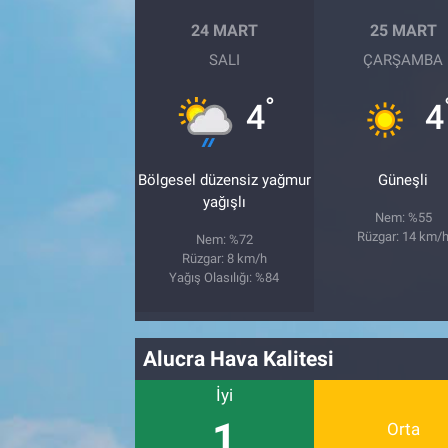
24 MART
25 MART
SALI
ÇARŞAMBA
°
4
4
Bölgesel düzensiz yağmur
Güneşli
yağışlı
Nem: %55
Rüzgar: 14 km/
Nem: %72
Rüzgar: 8 km/h
Yağış Olasılığı: %84
Alucra Hava Kalitesi
İyi
1
Orta