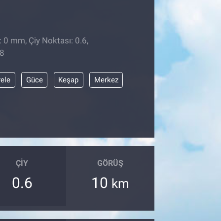
: 0 mm, Çiy Noktası: 0.6,
38
ele
Güce
Keşap
Merkez
ÇIY
GÖRÜŞ
0.6
10
km