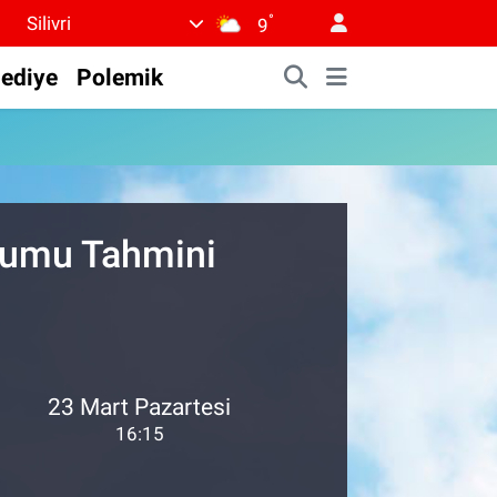
°
Silivri
9
lediye
Polemik
urumu Tahmini
23 Mart Pazartesi
16:15