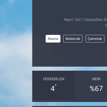
Nem: %67, Hissedilen Sı
G
Alucra
Bulancak
Çamoluk
HISSEDILEN
NEM
°
4
%67