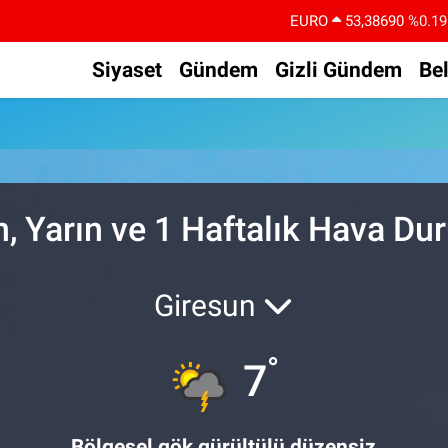
EURO
53,38690
%0.19
STERLİN
61,60380
%0.18
Siyaset
Gündem
Gizli Gündem
Be
G.ALTIN
6862,09000
%0.19
BİST100
14.598,00
%0
BITCOIN
79.591,74
%-1.82
DOLAR
45,43620
%0.02
, Yarın ve 1 Haftalık Hava D
Giresun
°
7
Bölgesel gök gürültülü düzensiz