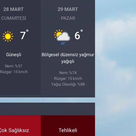
28 MART
29 MART
CUMARTESI
PAZAR
°
°
7
6
Güneşli
Bölgesel düzensiz yağmur
yağışlı
Nem: %57
Rüzgar: 15 km/h
Nem: %74
Rüzgar: 15 km/h
Yağış Olasılığı: %88
Çok Sağlıksız
Tehlikeli