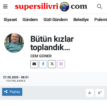
Siyaset
İstanbul Nöbetçi Eczaneler
Siyaset
Gündem
Gizli Gündem
Belediye
Polem
Gündem
İstanbul Hava Durumu
Bütün kızlar
Gizli Gündem
İstanbul Namaz Vakitleri
toplandık…
Belediye
İstanbul Trafik Yoğunluk Haritası
CEM GÜNER
Polemik
Süper Lig Puan Durumu ve Fikstür
27.05.2025 - 08:51
Tüm Manşetler
YAYINLANMA
Son Dakika Haberleri
Paylaş
-
+
A
A
Haber Arşivi