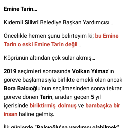
Emine Tarin…
Kıdemli
Silivri
Belediye Başkan Yardımcısı…
Öncelikle hemen şunu belirteyim ki;
bu Emine
Tarin o eski Emine Tarin değil
…
Köprünün altından çok sular akmış…
2019
seçimleri sonrasında
Volkan Yılmaz
’ın
göreve başlamasıyla birlikte emekli olan ancak
Bora Balcıoğl
u’nun seçilmesinden sonra tekrar
göreve dönen
Tarin
; aradan geçen
5
yıl
içerisinde
biriktirmiş
,
dolmuş
ve
bambaşka bir
insa
n
haline gelmiş.
İlk günlerde “
Balcıoğlu’na yardımcı olabilmek
"