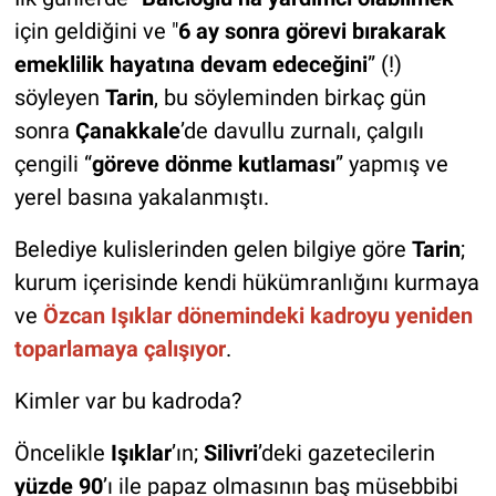
için geldiğini ve "
6 ay sonra görevi bırakarak
emeklilik hayatına devam edeceğini
” (!)
söyleyen
Tarin
, bu söyleminden birkaç gün
sonra
Çanakkale
’de davullu zurnalı, çalgılı
çengili “
göreve dönme kutlaması
” yapmış ve
yerel basına yakalanmıştı.
Belediye kulislerinden gelen bilgiye göre
Tarin
;
kurum içerisinde kendi hükümranlığını kurmaya
ve
Özcan Işıklar dönemindeki kadroyu yeniden
toparlamaya çalışıyor
.
Kimler var bu kadroda?
Öncelikle
Işıklar
’ın;
Silivri
’deki gazetecilerin
yüzde 90
’ı ile papaz olmasının baş müsebbibi