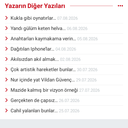
Yazarın Diğer Yazıları
Kukla gibi oynatırlar…
07.08.2026
Yandı gülüm keten helva...
06.08.2026
Anahtarları kaymakama verin…
05.08.2026
Dağıtılan Iphone’lar…
04.08.2026
Akılsızdan akıl almak...
02.08.2026
Çok artistik hareketler bunlar…
30.07.2026
Nur içinde yat Vildan Güvenç…
29.07.2026
Mazide kalmış bir vizyon örneği
27.07.2026
Gerçekten de çapsız…
26.07.2026
Cahil yalanları bunlar...
25.07.2026