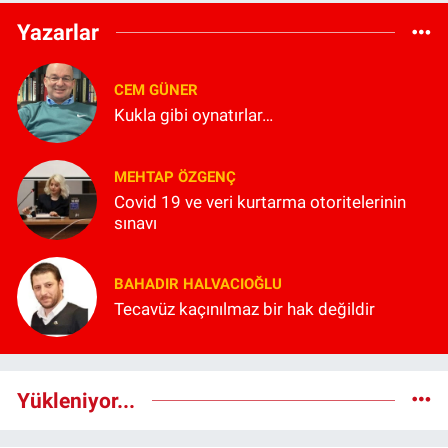
Yazarlar
CEM GÜNER
Kukla gibi oynatırlar…
MEHTAP ÖZGENÇ
Covid 19 ve veri kurtarma otoritelerinin
sınavı
BAHADIR HALVACIOĞLU
Tecavüz kaçınılmaz bir hak değildir
Yükleniyor...