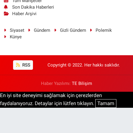
Tüm Manşetler
Son Dakika Haberleri
Haber Arşivi
Siyaset
Gündem
Gizli Gündem
Polemik
Künye
RSS
Copyright © 2022. Her hakkı saklıdır.
Haber Yazılımı:
TE Bilişim
En iyi site deneyimi sağlamak için çerezlerden
faydalanıyoruz. Detaylar için lütfen tıklayın.
Tamam