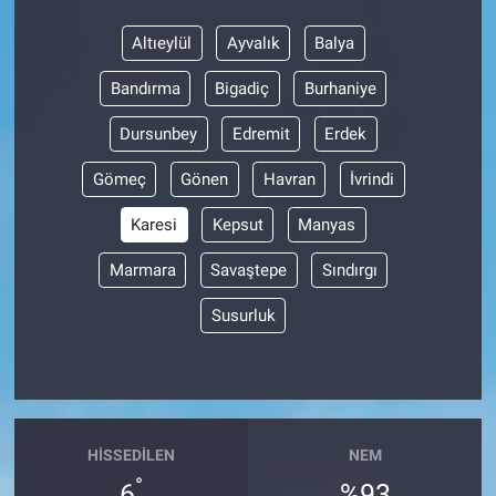
Altıeylül
Ayvalık
Balya
Bandırma
Bigadiç
Burhaniye
Dursunbey
Edremit
Erdek
Gömeç
Gönen
Havran
İvrindi
Karesi
Kepsut
Manyas
Marmara
Savaştepe
Sındırgı
Susurluk
HISSEDILEN
NEM
°
6
%93