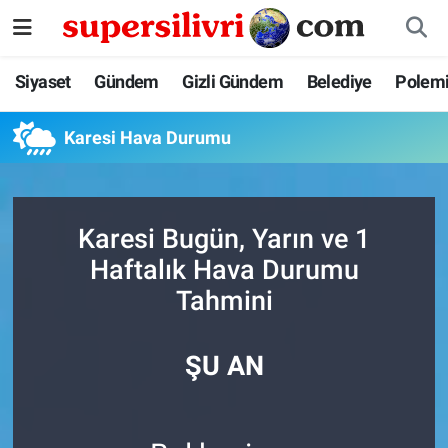
Siyaset
İstanbul Nöbetçi Eczaneler
Siyaset
Gündem
Gizli Gündem
Belediye
Polem
Gündem
İstanbul Hava Durumu
Karesi Hava Durumu
Gizli Gündem
İstanbul Namaz Vakitleri
Belediye
İstanbul Trafik Yoğunluk Haritası
Karesi Bugün, Yarın ve 1
Haftalık Hava Durumu
Polemik
Süper Lig Puan Durumu ve Fikstür
Tahmini
Tüm Manşetler
ŞU AN
Son Dakika Haberleri
Haber Arşivi