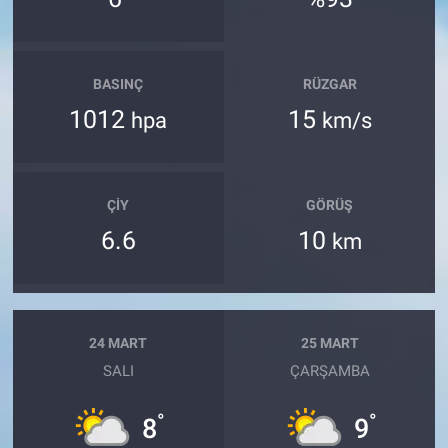
BASINÇ
RÜZGAR
1012
15
hpa
km/s
ÇIY
GÖRÜŞ
6.6
10
km
24 MART
25 MART
SALI
ÇARŞAMBA
°
°
8
9