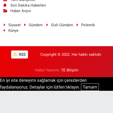
Son Dakika Haberleri
Haber Arşivi
Siyaset
Gündem
Gizli Gündem
Polemik
Künye
RSS
Copyright © 2022. Her hakkı saklıdır.
Haber Yazılımı:
TE Bilişim
En iyi site deneyimi sağlamak için çerezlerden
faydalanıyoruz. Detaylar için lütfen tıklayın.
Tamam