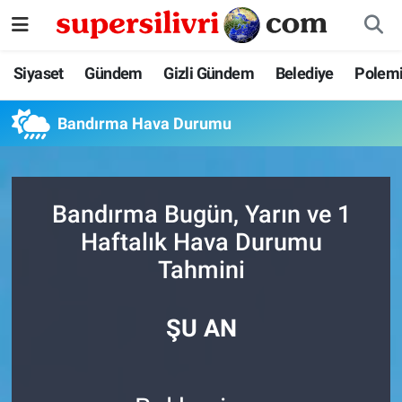
Siyaset
İstanbul Nöbetçi Eczaneler
Siyaset
Gündem
Gizli Gündem
Belediye
Polem
Gündem
İstanbul Hava Durumu
Bandırma Hava Durumu
Gizli Gündem
İstanbul Namaz Vakitleri
Belediye
İstanbul Trafik Yoğunluk Haritası
Bandırma Bugün, Yarın ve 1
Haftalık Hava Durumu
Polemik
Süper Lig Puan Durumu ve Fikstür
Tahmini
Tüm Manşetler
ŞU AN
Son Dakika Haberleri
Haber Arşivi