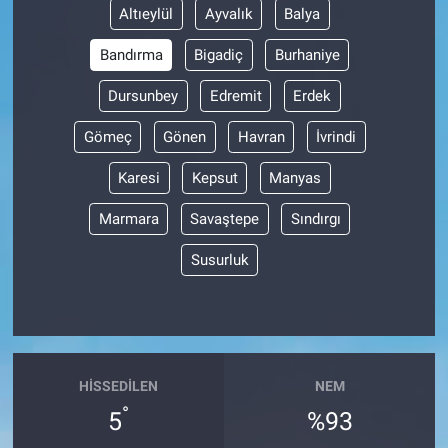
Altıeylül
Ayvalık
Balya
Bandırma
Bigadiç
Burhaniye
Dursunbey
Edremit
Erdek
Gömeç
Gönen
Havran
İvrindi
Karesi
Kepsut
Manyas
Marmara
Savaştepe
Sındırgı
Susurluk
HISSEDILEN
NEM
°
5
%93