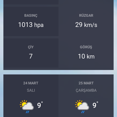
BASINÇ
RÜZGAR
1013
29
hpa
km/s
ÇIY
GÖRÜŞ
7
10
km
24 MART
25 MART
SALI
ÇARŞAMBA
°
°
9
9