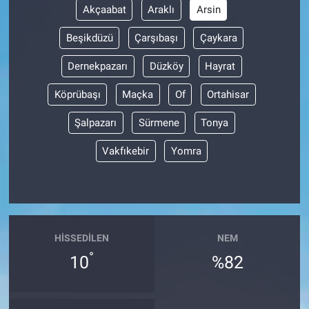
Akçaabat
Araklı
Arsin
Beşikdüzü
Çarşıbaşı
Çaykara
Dernekpazarı
Düzköy
Hayrat
Köprübaşı
Maçka
Of
Ortahisar
Şalpazarı
Sürmene
Tonya
Vakfıkebir
Yomra
HISSEDILEN
NEM
°
10
%82