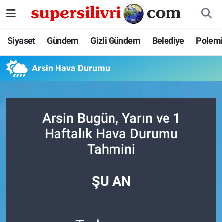
Siyaset
İstanbul Nöbetçi Eczaneler
Siyaset
Gündem
Gizli Gündem
Belediye
Polem
Gündem
İstanbul Hava Durumu
Arsin Hava Durumu
Gizli Gündem
İstanbul Namaz Vakitleri
Belediye
İstanbul Trafik Yoğunluk Haritası
Arsin Bugün, Yarın ve 1
Haftalık Hava Durumu
Polemik
Süper Lig Puan Durumu ve Fikstür
Tahmini
Tüm Manşetler
ŞU AN
Son Dakika Haberleri
Haber Arşivi