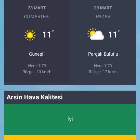
28 MART
29 MART
CUMARTESI
PAZAR
°
°
11
11
Güneşli
Parçalı Bulutlu
Nem: %79
Nem: %79
Rüzgar: 10 km/h
Rüzgar: 12 km/h
Arsin Hava Kalitesi
İyi