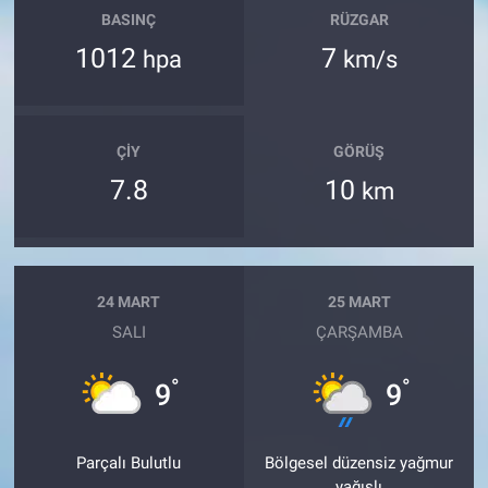
BASINÇ
RÜZGAR
1012
7
hpa
km/s
ÇIY
GÖRÜŞ
7.8
10
km
24 MART
25 MART
SALI
ÇARŞAMBA
°
°
9
9
Parçalı Bulutlu
Bölgesel düzensiz yağmur
yağışlı