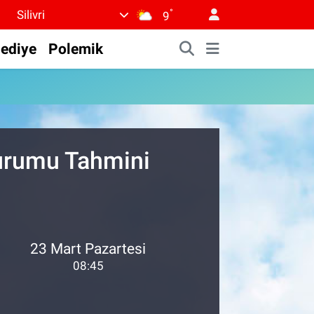
°
Silivri
9
lediye
Polemik
Durumu Tahmini
23 Mart Pazartesi
08:45