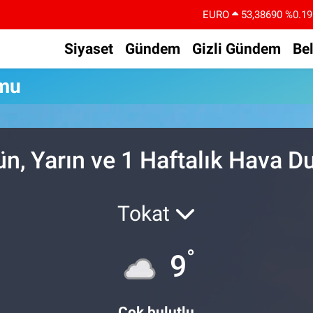
EURO
53,38690
%0.19
STERLİN
61,60380
%0.18
Siyaset
Gündem
Gizli Gündem
Be
G.ALTIN
6862,09000
%0.19
umu
BİST100
14.598,00
%0
BITCOIN
79.591,74
%-1.82
DOLAR
45,43620
%0.02
n, Yarın ve 1 Haftalık Hava 
Tokat
°
9
Çok bulutlu