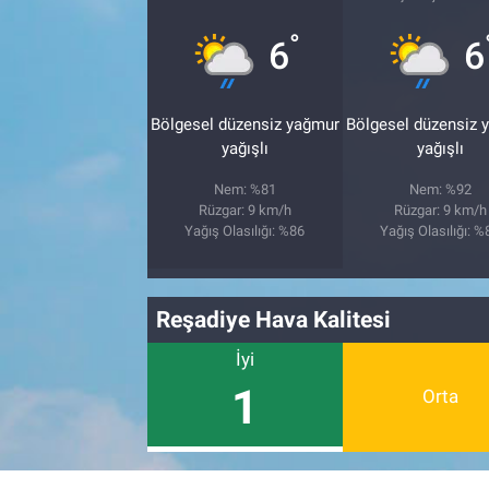
°
6
6
Bölgesel düzensiz yağmur
Bölgesel düzensiz 
yağışlı
yağışlı
Nem: %81
Nem: %92
Rüzgar: 9 km/h
Rüzgar: 9 km/h
Yağış Olasılığı: %86
Yağış Olasılığı: %
Reşadiye Hava Kalitesi
İyi
1
Orta