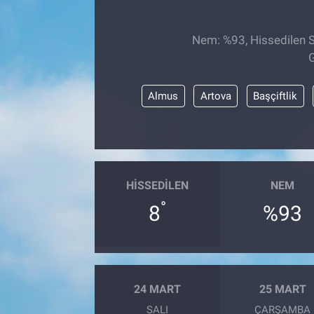
Nem: %93, Hissedilen Sı
G
Almus
Artova
Başçiftlik
HISSEDILEN
NEM
°
8
%93
24 MART
25 MART
SALI
ÇARŞAMBA