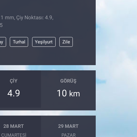
 1 mm, Çiy Noktası: 4.9,
45
ay
Turhal
Yeşilyurt
Zile
ÇIY
GÖRÜŞ
4.9
10
km
28 MART
29 MART
CUMARTESI
PAZAR