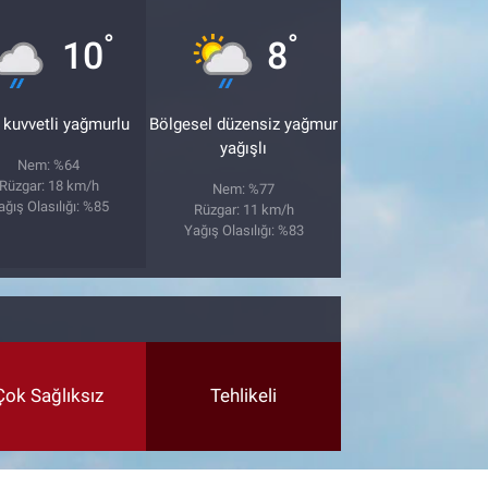
°
°
10
8
 kuvvetli yağmurlu
Bölgesel düzensiz yağmur
yağışlı
Nem: %64
Rüzgar: 18 km/h
Nem: %77
ağış Olasılığı: %85
Rüzgar: 11 km/h
Yağış Olasılığı: %83
Çok Sağlıksız
Tehlikeli