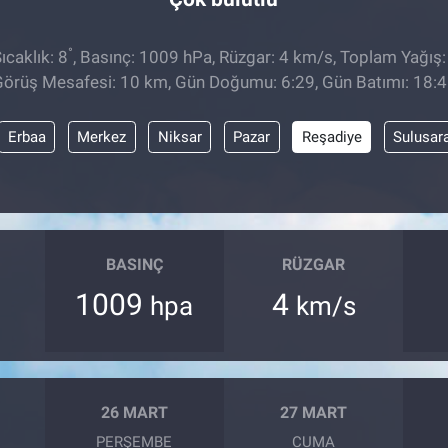
°
caklık: 8
, Basınç: 1009 hPa, Rüzgar: 4 km/s, Toplam Yağış:
örüş Mesafesi: 10 km, Gün Doğumu: 6:29, Gün Batımı: 18:
Erbaa
Merkez
Niksar
Pazar
Reşadiye
Sulusar
BASINÇ
RÜZGAR
1009
4
hpa
km/s
26 MART
27 MART
PERŞEMBE
CUMA