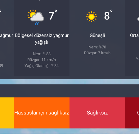
°
°
°
7
8
yağmur
Bölgesel düzensiz yağmur
Güneşli
Orta
yağışlı
Nem: %70
Rüzgar: 7 km/h
Nem: %83
Y
Rüzgar: 11 km/h
89
Yağış Olasılığı: %84
Hassaslar için sağlıksız
Sağlıksız