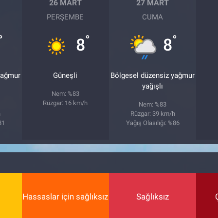
26 MART
27 MART
PERŞEMBE
CUMA
°
°
°
8
8
yağmur
Güneşli
Bölgesel düzensiz yağmur
yağışlı
Nem: %83
Rüzgar: 16 km/h
Nem: %83
h
Rüzgar: 39 km/h
81
Yağış Olasılığı: %86
Hassaslar için sağlıksız
Sağlıksız