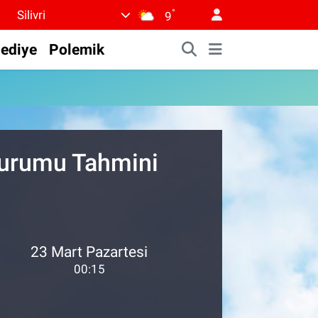
°
Silivri
9
lediye
Polemik
Durumu Tahmini
23 Mart Pazartesi
00:15