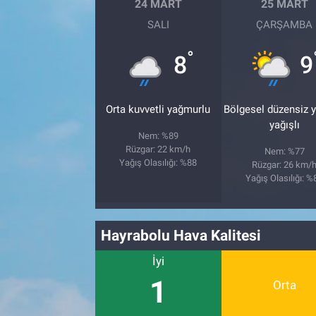
24 MART
25 MART
SALI
ÇARŞAMBA
°
8
9
Orta kuvvetli yağmurlu
Bölgesel düzensiz 
yağışlı
Nem: %89
Rüzgar: 22 km/h
Nem: %77
Yağış Olasılığı: %88
Rüzgar: 26 km/
Yağış Olasılığı: %
Hayrabolu Hava Kalitesi
İyi
1
Orta