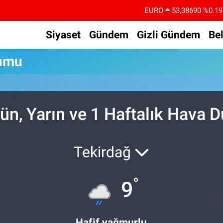
EURO
53,38690
%0.19
STERLİN
61,60380
%0.18
Siyaset
Gündem
Gizli Gündem
Be
G.ALTIN
6862,09000
%0.19
rumu
BİST100
14.598,00
%0
BITCOIN
79.591,74
%-1.82
DOLAR
45,43620
%0.02
ün, Yarın ve 1 Haftalık Hava 
Tekirdağ
°
9
Hafif yağmurlu