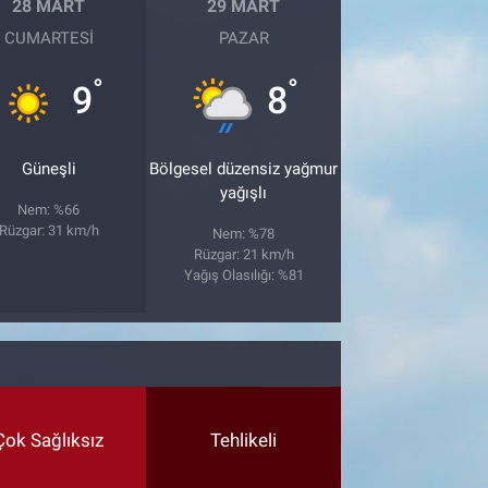
28 MART
29 MART
CUMARTESI
PAZAR
°
°
9
8
Güneşli
Bölgesel düzensiz yağmur
yağışlı
Nem: %66
Rüzgar: 31 km/h
Nem: %78
Rüzgar: 21 km/h
Yağış Olasılığı: %81
Çok Sağlıksız
Tehlikeli