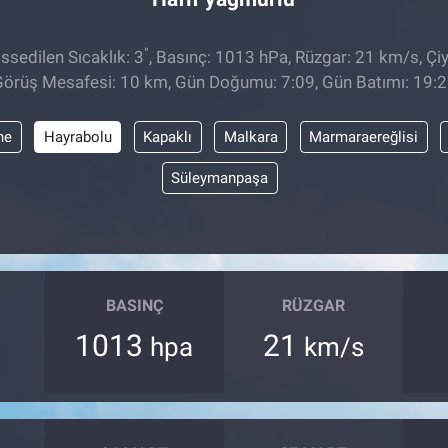
°
sedilen Sıcaklık: 3
, Basınç: 1013 hPa, Rüzgar: 21 km/s, Çiy
örüş Mesafesi: 10 km, Gün Doğumu: 7:09, Gün Batımı: 19:
ne
Hayrabolu
Kapaklı
Malkara
Marmaraereğlisi
Süleymanpaşa
BASINÇ
RÜZGAR
1013
21
hpa
km/s