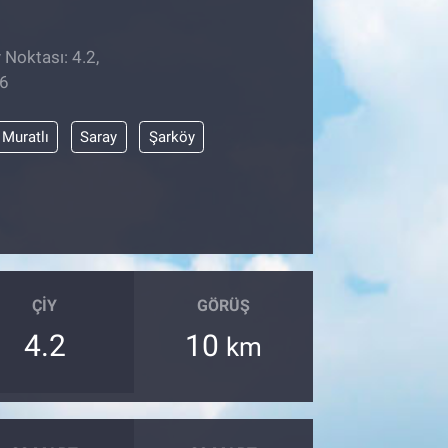
 Noktası: 4.2,
26
Muratlı
Saray
Şarköy
ÇIY
GÖRÜŞ
4.2
10
km