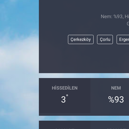
Nem: %93, His
G
Çerkezköy
Çorlu
Erge
HISSEDILEN
NEM
°
3
%93