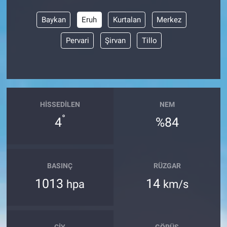
Baykan
Eruh
Kurtalan
Merkez
Pervari
Şirvan
Tillo
HISSEDILEN
NEM
°
4
%84
BASINÇ
RÜZGAR
1013
14
hpa
km/s