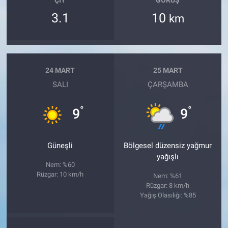
ÇIY
GÖRÜŞ
3.1
10
km
24 MART
25 MART
SALI
ÇARŞAMBA
°
°
9
9
Güneşli
Bölgesel düzensiz yağmur
yağışlı
Nem: %60
Rüzgar: 10 km/h
Nem: %61
Rüzgar: 8 km/h
Yağış Olasılığı: %85