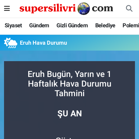
Siyaset
İstanbul Nöbetçi Eczaneler
Siyaset
Gündem
Gizli Gündem
Belediye
Polem
Gündem
İstanbul Hava Durumu
Eruh Hava Durumu
Gizli Gündem
İstanbul Namaz Vakitleri
Belediye
İstanbul Trafik Yoğunluk Haritası
Eruh Bugün, Yarın ve 1
Haftalık Hava Durumu
Polemik
Süper Lig Puan Durumu ve Fikstür
Tahmini
Tüm Manşetler
ŞU AN
Son Dakika Haberleri
Haber Arşivi