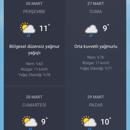
26 MART
27 MART
PERŞEMBE
CUMA
°
°
11
9
Bölgesel düzensiz yağmur
Orta kuvvetli yağmurlu
yağışlı
Nem: %76
Rüzgar: 11 km/h
Nem: %63
Yağış Olasılığı: %77
Rüzgar: 11 km/h
Yağış Olasılığı: %78
28 MART
29 MART
CUMARTESI
PAZAR
°
°
9
10