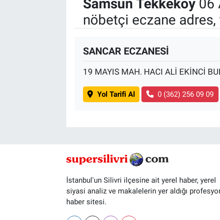
Samsun Tekkeköy
06 
nöbetçi eczane adres, 
SANCAR ECZANESİ
19 MAYIS MAH. HACI ALİ EKİNCİ BU
Yol Tarifi Al
0 (362) 256 09 09
İstanbul'un Silivri ilçesine ait yerel haber, yerel
siyasi analiz ve makalelerin yer aldığı profesyo
haber sitesi.