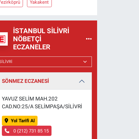
Vezirköprü
Yakakent
İSTANBUL SILIVRI
NÖBETÇI
ECZANELER
SÖNMEZ ECZANESİ
YAVUZ SELİM MAH.202
CAD.NO:25/A SELİMPAŞA/SİLİVRİ
Yol Tarifi Al
0 (212) 731 85 15