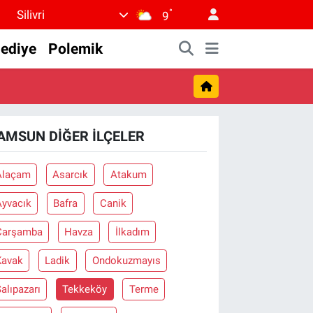
°
Silivri
9
lediye
Polemik
AMSUN DIĞER İLÇELER
Alaçam
Asarcık
Atakum
Ayvacık
Bafra
Canik
Çarşamba
Havza
İlkadım
Kavak
Ladik
Ondokuzmayıs
alıpazarı
Tekkeköy
Terme