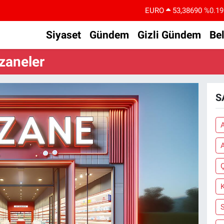
EURO
53,38690
%0.19
STERLİN
61,60380
%0.18
Siyaset
Gündem
Gizli Gündem
Be
G.ALTIN
6862,09000
%0.19
zaneler
BİST100
14.598,00
%0
BITCOIN
79.591,74
%-1.82
S
DOLAR
45,43620
%0.02
S