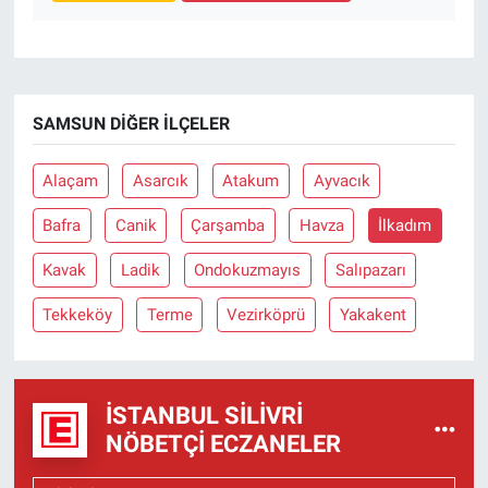
SAMSUN DIĞER İLÇELER
Alaçam
Asarcık
Atakum
Ayvacık
Bafra
Canik
Çarşamba
Havza
İlkadım
Kavak
Ladik
Ondokuzmayıs
Salıpazarı
Tekkeköy
Terme
Vezirköprü
Yakakent
İSTANBUL SILIVRI
NÖBETÇI ECZANELER