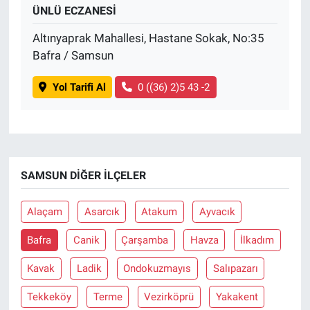
ÜNLÜ ECZANESİ
Altınyaprak Mahallesi, Hastane Sokak, No:35
Bafra / Samsun
Yol Tarifi Al
0 ((36) 2)5 43 -2
SAMSUN DIĞER İLÇELER
Alaçam
Asarcık
Atakum
Ayvacık
Bafra
Canik
Çarşamba
Havza
İlkadım
Kavak
Ladik
Ondokuzmayıs
Salıpazarı
Tekkeköy
Terme
Vezirköprü
Yakakent