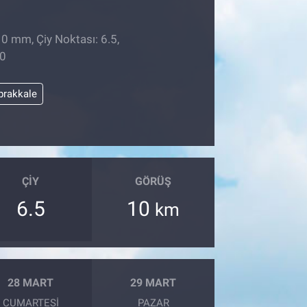
 0 mm, Çiy Noktası: 6.5,
50
prakkale
ÇIY
GÖRÜŞ
6.5
10
km
28 MART
29 MART
CUMARTESI
PAZAR