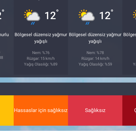
°
°
°
2
12
12
murlu
Bölgesel düzensiz yağmur
Bölgesel düzensiz yağmur
Bölge
yağışlı
yağışlı
h
Nem: %76
Nem: %78
88
Rüzgar: 15 km/h
Rüzgar: 14 km/h
Yağış Olasılığı: %89
Yağış Olasılığı: %59
Y
Hassaslar için sağlıksız
Sağlıksız