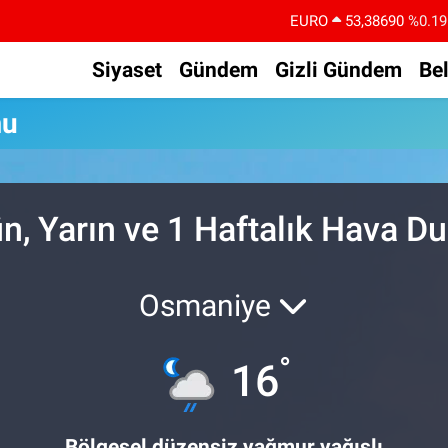
EURO
53,38690
%0.19
STERLİN
61,60380
%0.18
Siyaset
Gündem
Gizli Gündem
Be
G.ALTIN
6862,09000
%0.19
mu
BİST100
14.598,00
%0
BITCOIN
79.591,74
%-1.82
DOLAR
45,43620
%0.02
, Yarın ve 1 Haftalık Hava D
Osmaniye
°
16
Bölgesel düzensiz yağmur yağışlı