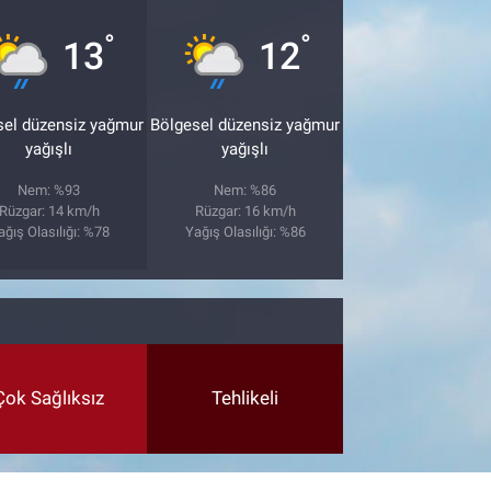
°
°
13
12
sel düzensiz yağmur
Bölgesel düzensiz yağmur
yağışlı
yağışlı
Nem: %93
Nem: %86
Rüzgar: 14 km/h
Rüzgar: 16 km/h
ağış Olasılığı: %78
Yağış Olasılığı: %86
Çok Sağlıksız
Tehlikeli