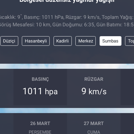
°
caklık: 9
, Basınç: 1011 hPa, Rüzgar: 9 km/s, Toplam Yağış:
örüş Mesafesi: 10 km, Gün Doğumu: 6:35, Gün Batımı: 18:
Düziçi
Hasanbeyli
Kadirli
Merkez
Sumbas
To
BASINÇ
RÜZGAR
1011
9
hpa
km/s
26 MART
27 MART
PERŞEMBE
CUMA