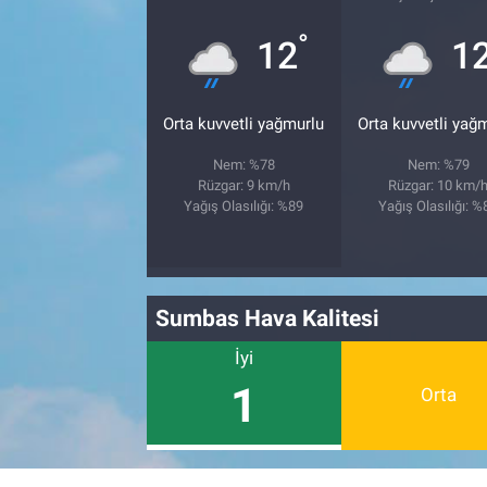
°
12
1
Orta kuvvetli yağmurlu
Orta kuvvetli yağ
Nem: %78
Nem: %79
Rüzgar: 9 km/h
Rüzgar: 10 km/
Yağış Olasılığı: %89
Yağış Olasılığı: %
Sumbas Hava Kalitesi
İyi
1
Orta