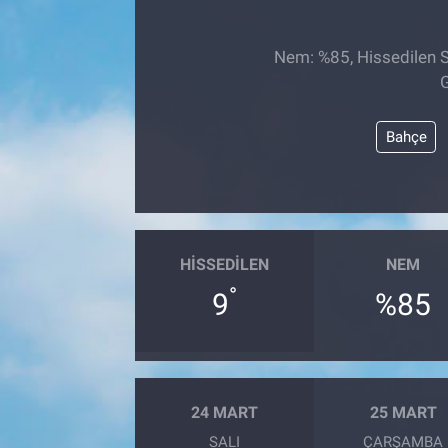
Nem: %85, Hissedilen Sı
G
Bahçe
HISSEDILEN
NEM
°
9
%85
24 MART
25 MART
SALI
ÇARŞAMBA