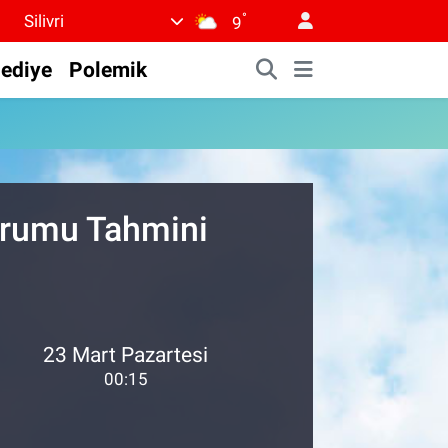
°
Silivri
9
lediye
Polemik
urumu Tahmini
23 Mart Pazartesi
00:15