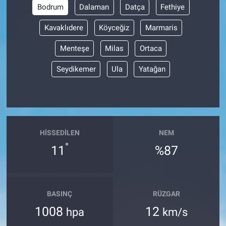
Bodrum
Dalaman
Datça
Fethiye
Kavaklıdere
Köyceğiz
Marmaris
Menteşe
Milas
Ortaca
Seydikemer
Ula
Yatağan
HISSEDILEN
NEM
°
11
%87
BASINÇ
RÜZGAR
1008
12
hpa
km/s