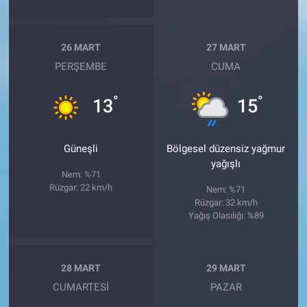
26 MART
27 MART
PERŞEMBE
CUMA
°
°
13
15
Güneşli
Bölgesel düzensiz yağmur
yağışlı
Nem: %71
Rüzgar: 22 km/h
Nem: %71
Rüzgar: 32 km/h
Yağış Olasılığı: %89
28 MART
29 MART
CUMARTESI
PAZAR