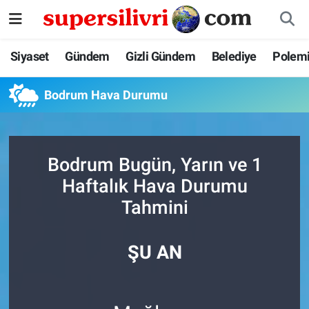
Siyaset
İstanbul Nöbetçi Eczaneler
Siyaset
Gündem
Gizli Gündem
Belediye
Polem
Gündem
İstanbul Hava Durumu
Bodrum Hava Durumu
Gizli Gündem
İstanbul Namaz Vakitleri
Belediye
İstanbul Trafik Yoğunluk Haritası
Bodrum Bugün, Yarın ve 1
Haftalık Hava Durumu
Polemik
Süper Lig Puan Durumu ve Fikstür
Tahmini
Tüm Manşetler
ŞU AN
Son Dakika Haberleri
Haber Arşivi