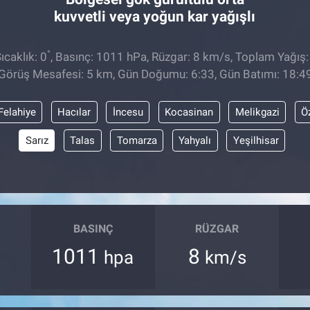
kuvvetli veya yoğun kar yağışlı
°
caklık: 0
, Basınç: 1011 hPa, Rüzgar: 8 km/s, Toplam Yağış:
Görüş Mesafesi: 5 km, Gün Doğumu: 6:33, Gün Batımı: 18:4
Felahiye
Hacılar
İncesu
Kocasinan
Melikgazi
Ö
Sarız
Talas
Tomarza
Yahyalı
Yeşilhisar
BASINÇ
RÜZGAR
1011
8
hpa
km/s