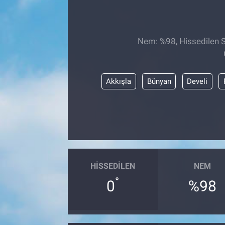
Nem: %98, Hissedilen Sı
Akkışla
Bünyan
Develi
HISSEDILEN
NEM
°
0
%98