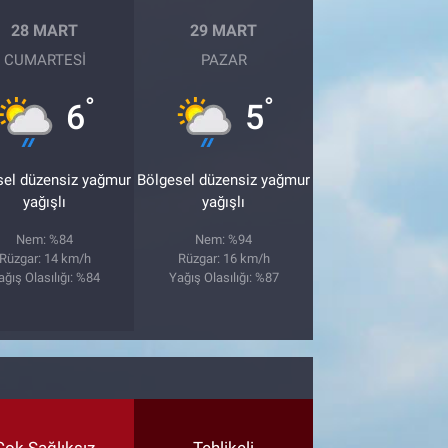
28 MART
29 MART
CUMARTESI
PAZAR
°
°
6
5
sel düzensiz yağmur
Bölgesel düzensiz yağmur
yağışlı
yağışlı
Nem: %84
Nem: %94
Rüzgar: 14 km/h
Rüzgar: 16 km/h
ağış Olasılığı: %84
Yağış Olasılığı: %87