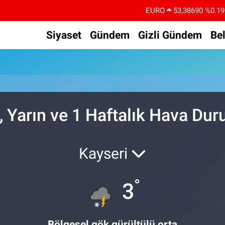
EURO
53,38690
%0.19
STERLİN
61,60380
%0.18
Siyaset
Gündem
Gizli Gündem
Be
G.ALTIN
6862,09000
%0.19
BİST100
14.598,00
%0
BITCOIN
79.591,74
%-1.82
DOLAR
45,43620
%0.02
, Yarın ve 1 Haftalık Hava Du
Kayseri
°
3
Bölgesel gök gürültülü orta