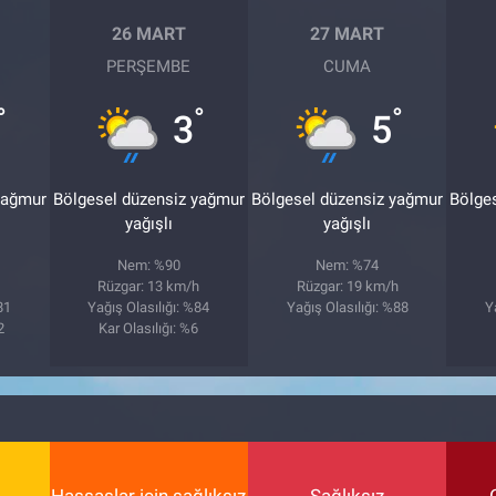
26 MART
27 MART
PERŞEMBE
CUMA
°
°
°
3
5
yağmur
Bölgesel düzensiz yağmur
Bölgesel düzensiz yağmur
Bölge
yağışlı
yağışlı
Nem: %90
Nem: %74
Rüzgar: 13 km/h
Rüzgar: 19 km/h
81
Yağış Olasılığı: %84
Yağış Olasılığı: %88
Y
2
Kar Olasılığı: %6