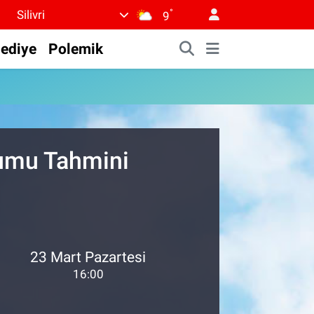
°
Silivri
9
lediye
Polemik
rumu Tahmini
23 Mart Pazartesi
16:00